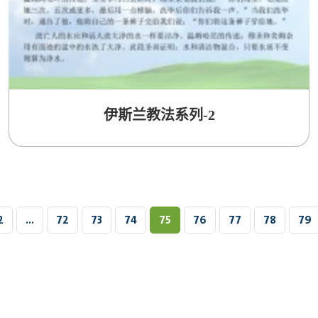
伊斯兰教法系列-2
2
...
72
73
74
75
76
77
78
79