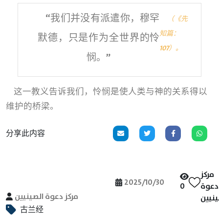
“我们并没有派遣你，穆罕
（《先
知篇：
默德，只是作为全世界的怜
107）。
悯。”
这一教义告诉我们，怜悯是使人类与神的关系得以
维护的桥梁。
分享此内容
مركز
2025/10/30
0
دعوة
مركز دعوة الصينيين
ينيين
古兰经