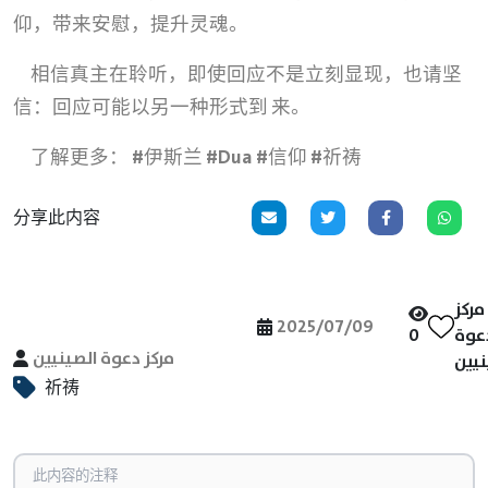
仰，带来安慰，提升灵魂。
相信真主在聆听，即使回应不是立刻显现，也请坚
信：回应可能以另一种形式到 来。
了解更多： #伊斯兰 #Dua #信仰 #祈祷
分享此内容
مركز
2025/07/09
0
عوة
مركز دعوة الصينيين
نيين
祈祷