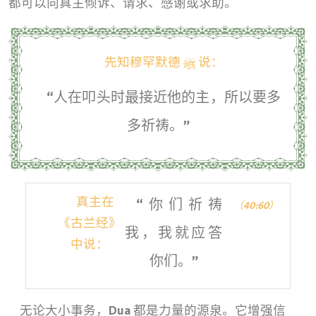
都可以向真主倾诉、请求、感谢或求助。
先知穆罕默德 ﷺ 说：
“人在叩头时最接近他的主，所以要多
多祈祷。”
真主在
“你们祈祷
（40:60）
《古兰经》
我，我就应答
中说：
你们。”
无论大小事务，Dua 都是力量的源泉。它增强信