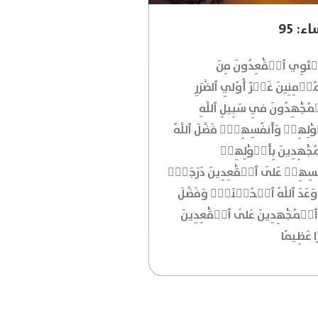
ء: 95
َسۡتَوِي ٱلۡقَٰعِدُونَ مِنَ
ۡمِنِينَ غَيۡرُ أُوْلِي ٱلضَّرَرِ
ُجَٰهِدُونَ فِي سَبِيلِ ٱللَّهِ
وَٰلِهِمۡ وَأَنفُسِهِمۡۚ فَضَّلَ ٱللَّهُ
َٰهِدِينَ بِأَمۡوَٰلِهِمۡ
ُسِهِمۡ عَلَى ٱلۡقَٰعِدِينَ دَرَجَةٗۚ
ٗا وَعَدَ ٱللَّهُ ٱلۡحُسۡنَىٰۚ وَفَضَّلَ
ُ ٱلۡمُجَٰهِدِينَ عَلَى ٱلۡقَٰعِدِينَ
ا عَظِيمٗا