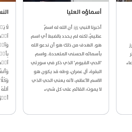
أسماؤه العليا
النسا
أخبرنا النبي ﷺ أن الله له اسمٌ
لَّا ي
عظيمٌ، لكنه لم يحدد بالضبط أي اسم
ٱلۡمُؤ
ز
هو. الهدف من ذلك هو أن ندعو الله
وَٱلۡم
ر
بأسمائه الحسنى المتعددة. واسم
بِأَمۡ
اء
'الحي القيوم' الذي ذكر في سورتي
ٱلۡمُج
البقرة، آل عمران، وطه قد يكون هو
وَأَنف
الاسم الأعظم، لأنه يعني الحي الذي
وَكُلّ
لا يموت، القائم على كل شيء
ٱللَّه
أَجۡرً