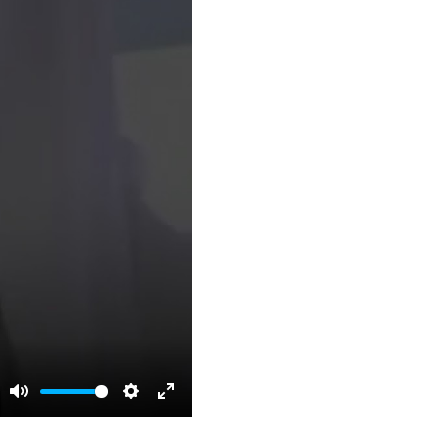
Mute
Settings
Enter
fullscreen