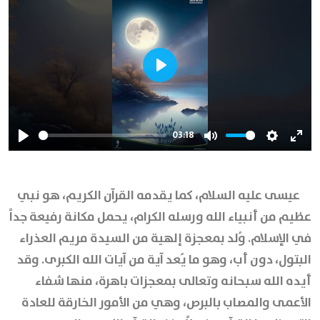
Play
03:18
Play
Mute
Settings
Ente
full
عيسى عليه السلام، كما يقدمه القرآن الكريم، هو نبي
عظيم من أنبياء الله ورسله الكرام، يحمل مكانة رفيعة جداً
في الإسلام. وُلد بمعجزة إلهية من السيدة مريم العذراء
البتول، دون أب، وهو ما يُعد آية من آيات الله الكبرى. وقد
أيده الله سبحانه وتعالى بمعجزات باهرة، منها شفاء
الأعمى والمصاب بالبرص، وهي من الأمور الخارقة للعادة