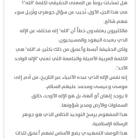
هل تساءلت يوماً عن المعنى الحقيقي لكلمة 'الله'؟
في هذا الجزء الأول، نُجيب عن سؤال جوهري ونُزيل سوء
فهم شائع.
فالكثيرون يعتقدون خطأً أن 'الله' إله مختلف عن الإله
الذي يعبده اليهود والمسيحيون.
ولكن الحقيقة أبسط وأعمق من ذلك بكثير، فـ'الله' هي
الكلمة العربية الأصيلة والجامعة التي تعني 'الإله الواحد
الأحد'.
إنه نفس الإله الذي عبده الأنبياء عبر التاريخ، من آدم إلى
موسى وعيسى ومحمد عليهم السلام.
لا يوجد إلهان أو آلهة، بل هو الإله الأوحد، خالق
السماوات والأرض ومدبر شؤونها.
هذا المفهوم يرسخ التوحيد الخالص الذي هو جوهر
الرسالة الإسلامية.
هذا الوصف التمهيدي يضع الأساس لفهم أعمق للذات