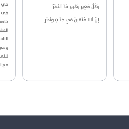
في ه
وَكُلُّ صَغِيرٖ وَكَبِيرٖ مُّسۡتَطَرٌ
في ا
إِنَّ ٱلۡمُتَّقِينَ فِي جَنَّـٰتٖ وَنَهَرٖ
خاصة
الصلا
الناس
وتعزز
للتع
مع ا