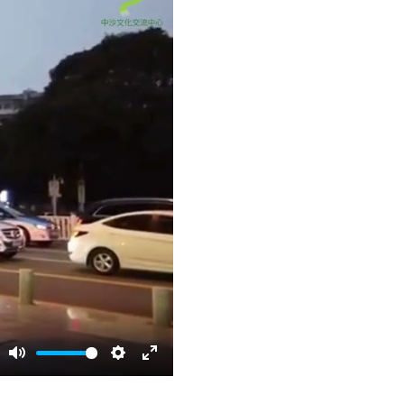
Mute
Settings
Enter
fullscreen