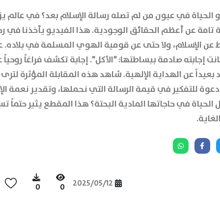
الحياة في عيون من لم تصله رسالة الإسلام بعد؟ في عالم يزداد
امة عن أعظم الحقائق الوجودية. هذا الفيديو يأخذنا في ر
ن الإسلام، ولا حتى عن قومية الهوي المسلمة في بلاده. ع
 إجابته صادمة ببساطتها: "الأكل". إجابة تكشف فراغاً روحياً 
عيداً عن الهداية الإلهية. شاهد هذه المقابلة المؤثرة لترى
دعوة للتفكير في قيمة الرسالة التي نحملها، وتقدير نعمة الإ
ل الحياة في حاجاتها المادية البحتة؟ هذا المقطع يثير حتما
غاية.
2025/05/12
0
0