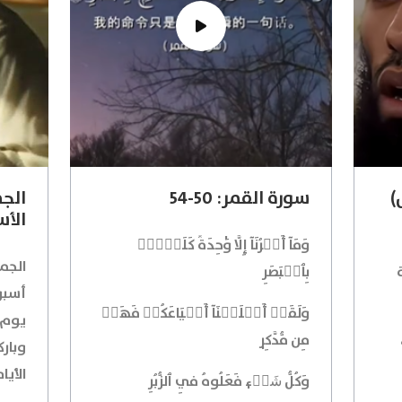
)
سورة القمر: 50-54
الج
الأس
وَمَآ أَمۡرُنَآ إِلَّا وَٰحِدَةٞ كَلَمۡحِۭ
الجم
بِٱلۡبَصَرِ
أسبو
وَلَقَدۡ أَهۡلَكۡنَآ أَشۡيَاعَكُمۡ فَهَلۡ
يوم ل
مِن مُّدَّكِرٖ
وبار
الأيا
وَكُلُّ شَيۡءٖ فَعَلُوهُ فِي ٱلزُّبُرِ