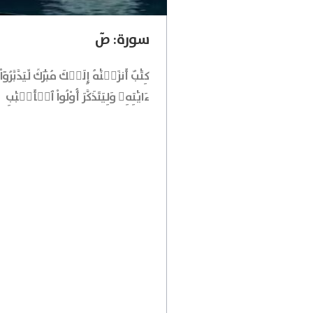
سورة: صٓ
كِتَٰبٌ أَنزَلۡنَٰهُ إِلَيۡكَ مُبَٰرَكٞ لِّيَدَّبَّرُوٓاْ
ءَايَٰتِهِۦ وَلِيَتَذَكَّرَ أُوْلُواْ ٱلۡأَلۡبَٰبِ