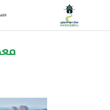
الكتب
معجز