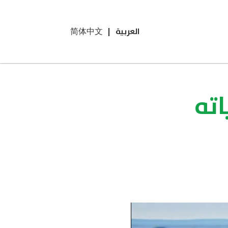
العربية
|
简体中文
اته