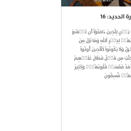
 الحديد: 16
يَأۡنِ لِلَّذِينَ ءَامَنُوٓاْ أَن تَخۡشَعَ
هُمۡ لِذِكۡرِ ٱللَّهِ وَمَا نَزَلَ مِنَ
ِ وَلَا يَكُونُواْ كَٱلَّذِينَ أُوتُواْ
َٰبَ مِن قَبۡلُ فَطَالَ عَلَيۡهِمُ
َدُ فَقَسَتۡ قُلُوبُهُمۡۖ وَكَثِيرٞ
هُمۡ فَٰسِقُونَ