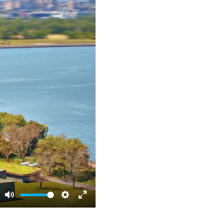
Mute
Settings
Enter
fullscreen