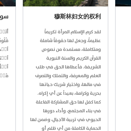
穆斯林妇女的权利
سورة
لقد كرم الإسلام المرأة تكريماً
أَلَمۡ 
عظيماً، وجعل لها حقوقاً شاملة
قُلُوبُ
ومتكاملة، مستمدة من نصوص
ٱلۡحَقّ
القرآن الكريم والسنة النبوية
ٱلۡكِت
الشريفة. فأعطاها الحق في طلب
ٱلۡأَم
العلم والمعرفة، والتملك والتصرف
مِّنۡ
في مالها، واختيار شريك حياتها
بحرية وكرامة، بعيداً عن أي إكراه.
كما كفل لها حق المشاركة الفاعلة
في بناء المجتمع، وأداء دورها
الحيوي في تربية الأجيال، وضمن لها
الحماية الكاملة من أي ظلم أو