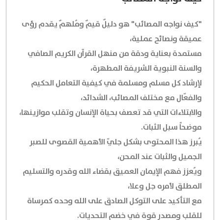
"كيف نواجه المصائب" هو دليلٌ قيمٌ ومُلهمٌ يقدم رؤى
عميقة ونصائح عملية،
مستمدة بعناية ودقة من منهل القرآن الكريم الصافي
والسنة النبوية الشريفة المطهرة،
لإرشاد كل مسلم ومسلمة في كيفية التعامل الحكيم
والفعّال مع مختلف المصائب، الشدائد،
والابتلاءات التي قد تعصف بحياة الإنسان وتقلب موازينها،
موضحاً سبل الثبات.
يُبرز هذا المحتوى بشكل جليّ الأهمية القصوى للصبر
الجميل والثبات عند المحن،
ويُعزز فهم الإيمان العميق بقضاء الله وقدره والتسليم
المطلق لأمره جل وعلا،
مع التأكيد على التوكل الصادق على الله وحده كمرساة
للقلب ومصدر قوة في خضم التحديات.