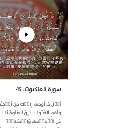
سورة العنكبوت: 45
ٱتۡلُ مَآ أُوحِيَ إِلَيۡكَ مِنَ ٱلۡكِتَٰب
وَأَقِمِ ٱلصَّلَوٰةَۖ إِنَّ ٱلصَّلَوٰةَ تَن
عَنِ ٱلۡفَحۡشَآءِ وَٱلۡمُنكَرِۗ