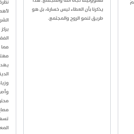
مسؤوليتنا تجاه الله والمجتمع. هذا
مُ
نظرة
يذكرنا بأن العطاء ليس خسارة، بل هو
لأهم
طريق لنمو الروح والمجتمع.
الشرع
يركز
الفق
مما 
مهتم
يهدف
الدي
وزياد
وأصو
محتو
مصاغ
تسهل
المع