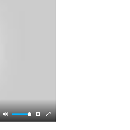
Mute
Settings
Enter
fullscreen