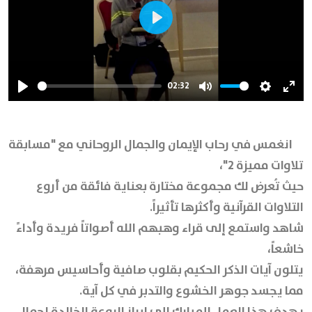
Play
02:32
Play
Mute
Settings
Ente
full
انغمس في رحاب الإيمان والجمال الروحاني مع "مسابقة
تلاوات مميزة 2"،
حيث تُعرض لك مجموعة مختارة بعناية فائقة من أروع
التلاوات القرآنية وأكثرها تأثيراً.
شاهد واستمع إلى قراء وهبهم الله أصواتاً فريدة وأداءً
خاشعاً،
يتلون آيات الذكر الحكيم بقلوب صافية وأحاسيس مرهفة،
مما يجسد جوهر الخشوع والتدبر في كل آية.
يهدف هذا العمل المبارك إلى إبراز الروعة الخالدة لجمال