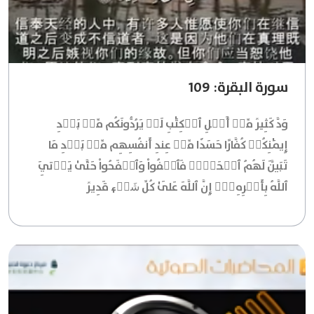
سورة البقرة: 109
وَدَّ كَثِيرٞ مِّنۡ أَهۡلِ ٱلۡكِتَٰبِ لَوۡ يَرُدُّونَكُم مِّنۢ بَعۡدِ
إِيمَٰنِكُمۡ كُفَّارًا حَسَدٗا مِّنۡ عِندِ أَنفُسِهِم مِّنۢ بَعۡدِ مَا
تَبَيَّنَ لَهُمُ ٱلۡحَقُّۖ فَٱعۡفُواْ وَٱصۡفَحُواْ حَتَّىٰ يَأۡتِيَ
ٱللَّهُ بِأَمۡرِهِۦٓۗ إِنَّ ٱللَّهَ عَلَىٰ كُلِّ شَيۡءٖ قَدِيرٞ