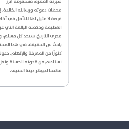
سيرته العطرة، مستعرضةً أبرز
محطات دعوته ورسالته الخالدة. إ
فرصة لا مثيل لها للتأمل في أخلا
العظيمة وحكمته البالغة التي غي
مجرى التاريخ. سيجد كل مسلم، و
باحث عن الحقيقة، في هذا المح
كنوزًا من المعرفة والإلهام. دعونا
نستلهم من قدوته الحسنة ونعزز
فهمنا لجوهر ديننا الحنيف.