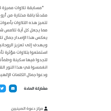
"مسابقة تلاوات مميزة 15" يأخذكم في رحلة إيمانية عميقة،
مقدمًا باقة مختارة من أروع
تتميز هذه التلاوات بأصوا
مما يجعل كل آية تلامس شغ
يعكس هذا الإصدار جمال تلا
ويهدف إلى تعزيز الروحان
استمتعوا بتلاوات مؤثرة تأس
لتجدوا فيها سكينة وطمأني
انغمسوا في هذا النور القر
ودعوا جمال الكلمات الإلهي
مشاركة المادة
مركز دعوة الصينيين