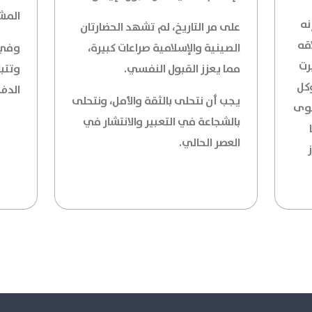
المش
نه
على مر التاريخ، لم تشهد الحضارتان
قه
الصينية والإسلامية صراعات كبيرة،
وفي 
رت
مما يعزز القبول النفسي.
وتتب
كل
الدفء
يجب أن نتحلى بالثقة والأمل، ونتحلى
توى
بالشجاعة في التعبير والانتشار في
العصر الحالي.