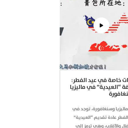
ت خاصة في عيد الفطر:
ة “العيدية” في ماليزيا
غافورة
اليزيا وسنغافورة، توجد في
الفطر عادة تقديم “العيدية”
ال والأقارب، وهي ترمز إلى