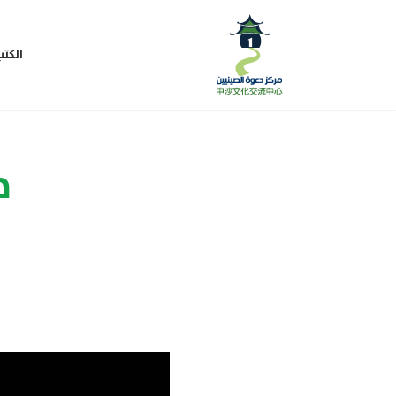
الكتب
م