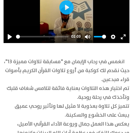
Play
02:03
Play
Mute
Settings
Ente
full
انغمس في رحاب الإيمان مع "مسابقة تلاوات مميزة 13"،
حيث نقدم لك كوكبة من أروع تلاوات القرآن الكريم بأصوات
قراء مبدعين.
تم اختيار هذه التلاوات بعناية فائقة لتلامس شغاف قلبك
وتأخذك في رحلة روحية.
تتميز كل تلاوة بعذوبة لا مثيل لها وتأثير روحي عميق
يبعث على الخشوع والسكينة.
يعكس هذا العمل جمال وروعة الأداء القرآني الأصيل،
ويدعوك للتفكر في عظمة آيات الله البينات وكنوزها