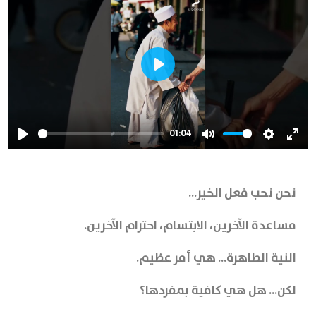
Play
01:04
Play
Mute
Settings
Ente
full
نحن نحب فعل الخير...
مساعدة الآخرين، الابتسام، احترام الآخرين.
النية الطاهرة... هي أمر عظيم.
لكن... هل هي كافية بمفردها؟