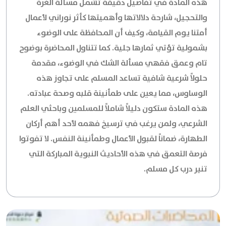
هذه المادة في تفاصيل دقيقة تشمل مسألة الغرة
والتحجيل، شارحة دلالاتها وأهميتها كأثر نوراني لأعمال
أمتنا يوم القيامة، وكيف أن المحافظة على الوضوء
بشمولية تؤتي ثمارها جلية. كما تتناول المحاضرة بوضوح
تام وعمق فقهي مسألة الشك في الوضوء، مقدمة
حلولاً شرعية شافية تساعد المسلم على تجاوز هذه
الوساوس، مما يعين على طمأنينة قلبه وصحة عبادته.
هذه المادة ستكون دليلاً شاملاً للمسلمين وباحثي العلم
الشرعي، ولمن يرغب في ترسيخ فهمه لأحد أهم أركان
الطهارة، ضماناً لقبول الأعمال وطمأنينة النفس. لا تفوتوا
فرصة التعمق في هذه الأحاديث النبوية المباركة التي
تنير درب كل مسلم.