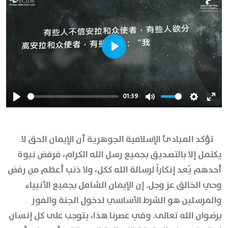
Play
01:39
Play
Mute
Settings
Ente
full
تؤكد المبادئ الإسلامية الجوهرية أن الإيمان الحق لا
يكتمل إلا بالتصديق بجميع رسل الله الكرام، فرفض نبوة
أحدهم يُعد إنكاراً لرسالة الله ككل، ولا ذنب أعظم من رفض
وحي الخالق عز وجل. إن الإيمان الشامل بجميع الأنبياء
والمرسلين هو الشرط الأساسي لدخول الجنة والفوز
برضوان الله تعالى. وفي عصرنا هذا، يتوجب على كل إنسان