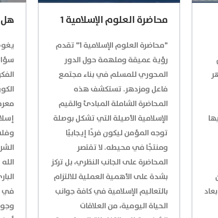
محاضرة العلوم الإسلامية 1
هل 
"محاضرة العلوم الإسلامية 1" تقدم
يغوص
دم
رؤية عميقة وملهمة حول الدور
سؤال
ر
المحوري للمسلم في بناء مجتمع
الفك
فاعل ومزدهر. تستكشف هذه
الكون
المحاضرة الشاملة المبادئ والقيم
معرف
ها
الإسلامية الأصيلة التي تشكل بوصلة
إسلا
توجه المؤمن ليكون فردًا إيجابيًا
وفلس
ومنتجًا في محيطه. لا تقتصر
الشرع
المحاضرة على الجانب النظري، بل تركز
الله
بشدة على الأهمية العملية للالتزام
البا
عاد
بالتعاليم الإسلامية في كافة جوانب
في ت
الحياة اليومية، من العلاقات
وجود