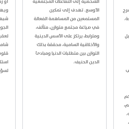
الشخصية إلى التفاعلات المجتمعية
أو زم
رح
الأوسع. تهدف إلى تمكين
ويهد
ة.
المستمعين من المساهمة الفعالة
شبها
في صياغة مجتمع متوازن، متآلف،
الجو
ل
ومترابط، يرتكز على الأسس الدينية
لعقيد
والأخلاقية السامية، محققة بذلك
شامل
التوازن بين متطلبات الدنيا ومبادئ
قلوب
الدين الحنيف.
استك
ب
لسؤا
كم
م،
.