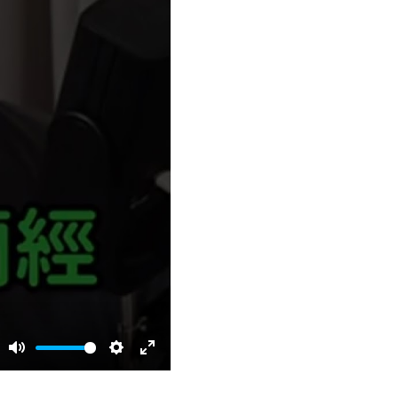
Mute
Settings
Enter
fullscreen