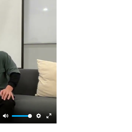
Mute
Settings
Enter
fullscreen