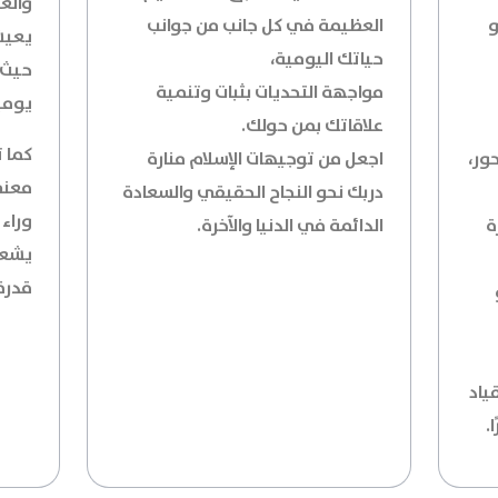
والعب
و
العظيمة في كل جانب من جوانب
يعيش 
حياتك اليومية،
حيث 
مواجهة التحديات بثبات وتنمية
يومي
علاقاتك بمن حولك.
كما ت
ور،
اجعل من توجيهات الإسلام منارة
معنى
دربك نحو النجاح الحقيقي والسعادة
وراء 
ة
الدائمة في الدنيا والآخرة.
يشعر 
قدرة
ياد
.