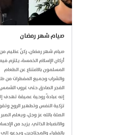
صيام شهر رمضان
صيام شهر رمضان، ركنٌ عظيم من
أركان الإسلام الخمسة، يلتزم فيه
المسلمون بالامتناع عن الطعام
والشراب وجميع المفطرات من طل
الفجر الصادق حتى غروب الشمس.
إنه عبادةٌ روحية عميقة تهدف إ
تزكية النفس وتطهير الروح وتقو
الصلة بالله عز وجل، ويعلم الصبر
والانضباط الذاتي. يزيد من الإحس
بالفقراء والمحتاجين، ويدعو إلى