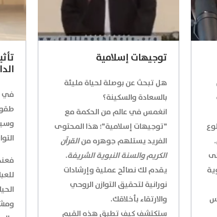
توجيهات إسلامية
تأثي
الدا
هل تبحث عن بوصلة لحياة مليئة
في ال
بالسعادة والسكينة؟
طقوس
انغمس في عالم من الحكمة مع
وسيل
وع
"توجيهات إسلامية"؛ هذا المحتوى
التوا
الفريد يستلهم جوهره من
القرآن
لى
الكريم والسنة النبوية الشريفة
.
فعند
ية
يقدم لك نصائح عملية وإرشادات
للعبا
نورانية لتحقيق التوازن الروحي
الحيا
اس
والارتقاء بأخلاقك.
ومشاع
ستكتشف كيف تطبق هذه القيم