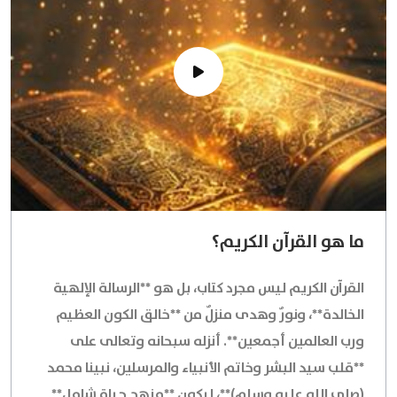
ما هو القرآن الكريم؟
القرآن الكريم ليس مجرد كتاب، بل هو **الرسالة الإلهية
الخالدة**، ونورٌ وهدى منزلٌ من **خالق الكون العظيم
ورب العالمين أجمعين**. أنزله سبحانه وتعالى على
**قلب سيد البشر وخاتم الأنبياء والمرسلين، نبينا محمد
(صلى الله عليه وسلم)**، ليكون **منهج حياة شامل**