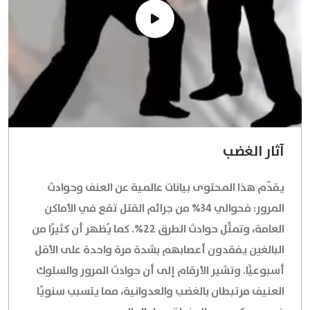
آثار الغضب
يقدّم هذا المحتوى بيانات عالمية عن العنف وحوادث
المرور: فحوالي 34% من جرائم القتل تقع في الأماكن
العامة، وتمثّل حوادث الطرق 22%. كما يُظهر أن كثيرًا من
البالغين يفقدون أعصابهم بشدة مرة واحدة على الأقل
أسبوعيًّا. وتشير الأرقام إلى أن حوادث المرور والسلوك
العنيف مرتبطان بالغضب والعدوانية، مما يتسبب سنويًا