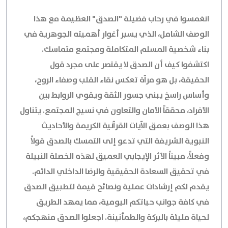
انغمسوا في رحاب فضيلة "الصدق" العظيمة مع هذا
الوصف الشامل، الذي يسبر أغوار أهميته الجوهرية في
بناء شخصية المسلم المتكاملة ومجتمع متماسك.
اكتشفوا كيف أن الصدق لا يقتصر على مجرد قول
الحقيقة، بل هو مرآة تعكس نقاء القلب وصفاء الروح،
وأساس راسخ يبني جسور الثقة ويقوي الروابط بين
الأفراد، محققاً الأمان والتعاون في نسيج المجتمع. يتناول
هذا الوصف بعمق الآيات القرآنية الكريمة والأحاديث
النبوية الشريفة التي تدعو إلى التمسك بالصدق قولاً
وفعلاً، مبيناً الأثر الإيجابي العميق لهذه الخصلة النبيلة
في تحقيق السعادة الحقيقية والرضا الداخلي الدائم.
يقدم لكم إرشادات عملية ونصائح قيمة لتطبيق الصدق
في كافة جوانب حياتكم اليومية، مما يمهد الطريق
لحياة مليئة بالبركة والطمأنينة. اجعلوا الصدق منهجكم،