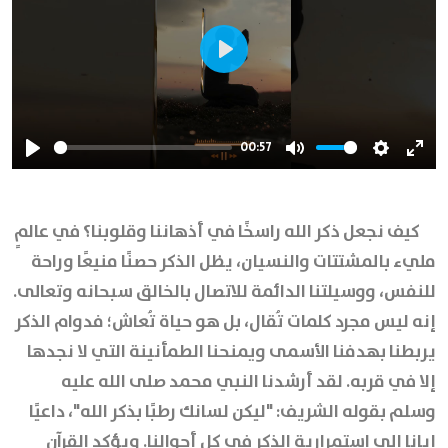
Play
00:57
Play
Mute
Settings
Ente
full
كيف نجعل ذكر الله راسخًا في أذهاننا وقلوبنا؟ في عالمٍ
مليء بالمشتتات والنسيان، يظل الذكر حصنًا منيعًا وراحة
للنفس، ووسيلتنا الدائمة للاتصال بالخالق سبحانه وتعالى.
إنه ليس مجرد كلمات تُقال، بل هو حياة تُعاش؛ فدوام الذكر
يربطنا بهدفنا الأسمى ويمنحنا الطمأنينة التي لا نجدها
إلا في قربه. لقد أرشدنا النبي محمد صلى الله عليه
وسلم بقوله الشريف: "ليكن لسانك رطبًا بذكر الله"، داعيًا
إيانا إلى استمرارية الذكر في كل أحوالنا. ويؤكد القرآن