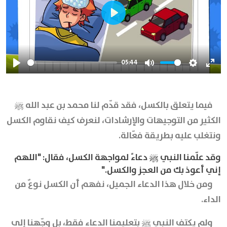
Play
05:44
Play
Mute
Settings
Ente
full
فيما يتعلق بالكسل، فقد قدّم لنا محمد بن عبد الله ﷺ
الكثير من التوجيهات والإرشادات، لنعرف كيف نقاوم الكسل
ونتغلب عليه بطريقة فعّالة.
وقد علّمنا النبي ﷺ دعاءً لمواجهة الكسل، فقال: "اللهم
إني أعوذ بك من العجز والكسل."
ومن خلال هذا الدعاء الجميل، نفهم أن الكسل نوعٌ من
الداء.
ولم يكتفِ النبي ﷺ بتعليمنا الدعاء فقط، بل وجّهنا إلى