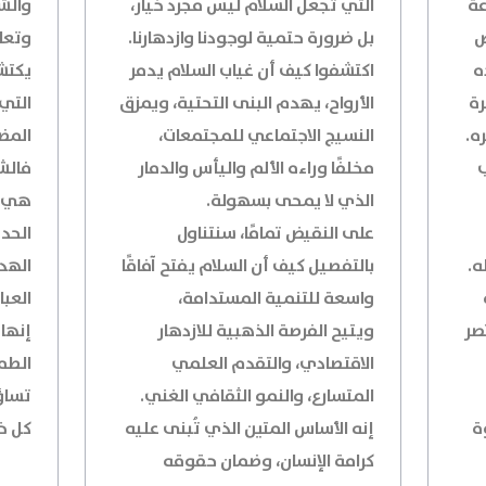
عة
التي تجعل السلام ليس مجرد خيار،
والشر
ض
بل ضرورة حتمية لوجودنا وازدهارنا.
وتعا
ه
اكتشفوا كيف أن غياب السلام يدمر
يكتشف
رة
الأرواح، يهدم البنى التحتية، ويمزق
التي
ه.
النسيج الاجتماعي للمجتمعات،
المض
ب
مخلفًا وراءه الألم واليأس والدمار
فالشر
الذي لا يمحى بسهولة.
هي ا
على النقيض تمامًا، سنتناول
الحد
ه.
بالتفصيل كيف أن السلام يفتح آفاقًا
الهد
واسعة للتنمية المستدامة،
العبا
صر
ويتيح الفرصة الذهبية للازدهار
إنها
الاقتصادي، والتقدم العلمي
الطم
المتسارع، والنمو الثقافي الغني.
تساؤل
ة
إنه الأساس المتين الذي تُبنى عليه
كل خ
كرامة الإنسان، وضمان حقوقه