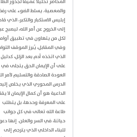
المحاضر تحليلاً عميقاً لجذور الطا
والمعصية. يسلط الضوء على رف
إبليس الاستكبار والتكبر، الذي قاد
إلى الخروج عن أمر الله، ليصبح عب
لكل من يتهاون في تطبيق أوامر
وفي المقابل، يُبرز الموقف التوا
الذي اتخذه آدم بعد الزلل، كدليل
على أن الإيمان الحق يتجلى في
العودة الصادقة والتسليم لأمر الل
الدرس المحوري الذي يخلص إليه
الداعية هو أن كمال الإيمان لا يقت
على المعرفة وحدها، بل يتطلب
طاعة الله تعالى في كل جوانب
حياتنا، في السر والعلن. إنها دعو
للبناء الداخلي الذي يترجم إلى