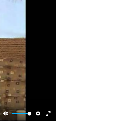
Mute
Settings
Enter
fullscreen