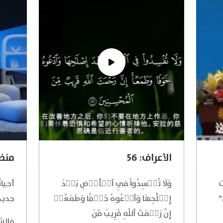
الأعراف: 56
منظو
ت
وَلَا تُفۡسِدُواْ فِي ٱلۡأَرۡضِ بَعۡدَ
أحيان
"
إِصۡلَٰحِهَا وَٱدۡعُوهُ خَوۡفٗا وَطَمَعًاۚ
جديدة
إِنَّ رَحۡمَتَ ٱللَّهِ قَرِيبٞ مِّنَ
فالش