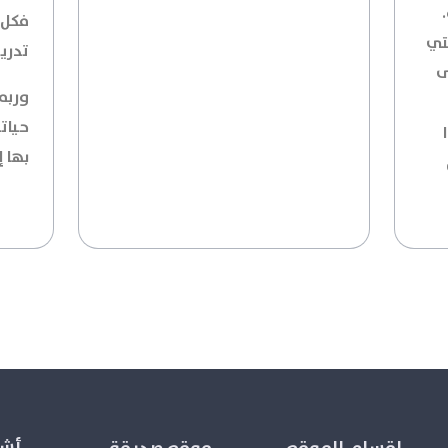
فكل 
لتي
تدري
ى
وربما
حيات
بها إ