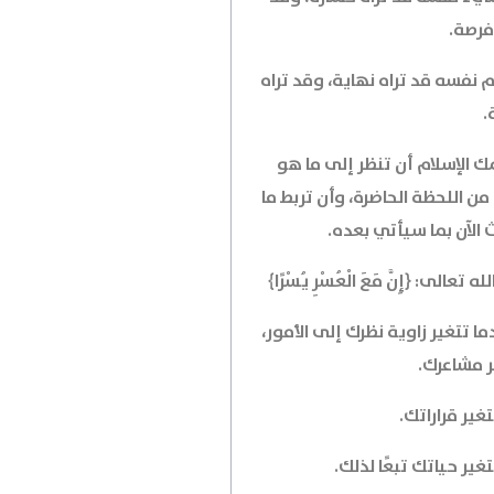
فرصة.
م نفسه قد تراه نهاية، وقد تراه
.
ك الإسلام أن تنظر إلى ما هو
من اللحظة الحاضرة، وأن تربط ما
 الآن بما سيأتي بعده.
له تعالى: ﴿إِنَّ مَعَ الْعُسْرِ يُسْرًا﴾
ا تتغير زاوية نظرك إلى الأمور،
ر مشاعرك.
غير قراراتك.
غير حياتك تبعًا لذلك.