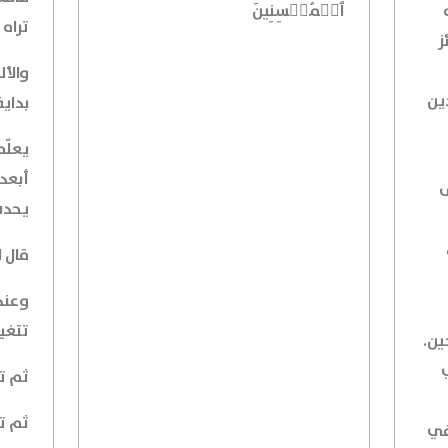
ٱلۡمُحۡسِنِينَ
تراه 
ز
والأل
ين
بداية
يعلّم
أبعد 
ى
يحدث
قال ال
وعندم
تتغي
ين.
ثم تت
ثم تت
في