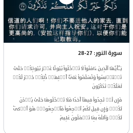
سورة النور: 27-28
يَـٰٓأَيُّهَا ٱلَّذِينَ ءَامَنُواْ لَا تَدۡخُلُواْ بُيُوتًا غَيۡرَ بُيُوتِكُمۡ حَتَّىٰ
تَسۡتَأۡنِسُواْ وَتُسَلِّمُواْ عَلَىٰٓ أَهۡلِهَاۚ ذَٰلِكُمۡ خَيۡرٞ لَّكُمۡ
لَعَلَّكُمۡ تَذَكَّرُونَ
فَإِن لَّمۡ تَجِدُواْ فِيهَآ أَحَدٗا فَلَا تَدۡخُلُوهَا حَتَّىٰ يُؤۡذَنَ
لَكُمۡۖ وَإِن قِيلَ لَكُمُ ٱرۡجِعُواْ فَٱرۡجِعُواْۖ هُوَ أَزۡكَىٰ
لَكُمۡۚ وَٱللَّهُ بِمَا تَعۡمَلُونَ عَلِيمٞ