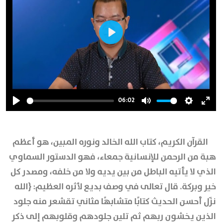
Play
06:02
Play
Mute
Settings
Ente
full
القرآن الكريم، كتاب الله الخالد ونوره المبين، هو أعظم
هبة من الرحمن للإنسانية جمعاء، فهو الدستور السماوي
الذي لا يأتيه الباطل من بين يديه ولا من خلفه، ومصدر كل
خير وبركة. قال تعالى في وصف بديع لأثره العظيم: {الله
نزّل أحسن الحديث كتابًا متشابهًا مثاني تقشعر منه جلود
الذين يخشون ربهم ثم تلين جلودهم وقلوبهم إلى ذكر