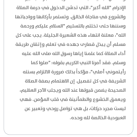
الإحرام "الله أكبر"، التي تدشن الدخول في حرمة الصلاة
والشروع في مناجاة الخالق. وتستمر بأركانها وواجباتها
وسننها حتى تختتم بالتسليم "السلام عليكم ورحمة
الله"، معلنة انتهاء هذه الشعيرة الجليلة. يجب على كل
مسلم أن يبذل قصارى جهده في تعلم وإتقان طريقة
أداء الصلاة كما علمنا إياها رسول الله صلى الله عليه
وسلم. فقد أمرنا النبي الكريم بقوله: "صلوا كما
رأيتموني أصلي"، مؤكداً بذلك ضرورة الالتزام بسنته
الشريفة في كل تفصيل. إن الاهتمام بصفة الصلاة
الصحيحة يضمن قبولها عند الله ويجلب الأجر العظيم،
ويعمق الخشوع والطمأنينة في قلب المؤمن. فهي
ليست مجرد حركات، بل هي تواصل روحي وتعبير عن
العبودية الخالصة لله وحده.