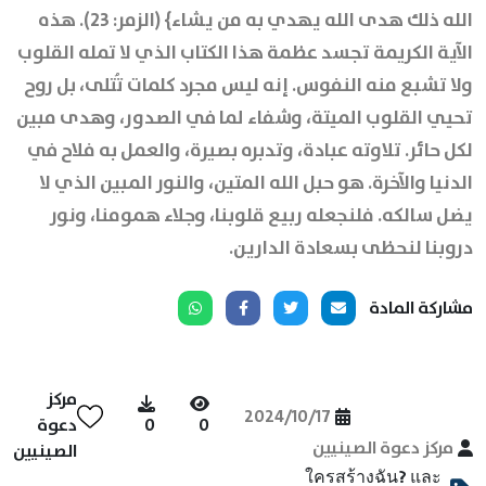
الله ذلك هدى الله يهدي به من يشاء} (الزمر: 23). هذه
الآية الكريمة تجسد عظمة هذا الكتاب الذي لا تمله القلوب
ولا تشبع منه النفوس. إنه ليس مجرد كلمات تُتلى، بل روح
تحيي القلوب الميتة، وشفاء لما في الصدور، وهدى مبين
لكل حائر. تلاوته عبادة، وتدبره بصيرة، والعمل به فلاح في
الدنيا والآخرة. هو حبل الله المتين، والنور المبين الذي لا
يضل سالكه. فلنجعله ربيع قلوبنا، وجلاء همومنا، ونور
دروبنا لنحظى بسعادة الدارين.
مشاركة المادة
مركز
2024/10/17
0
0
دعوة
مركز دعوة الصينيين
الصينيين
ใครสร้างฉัน? และ