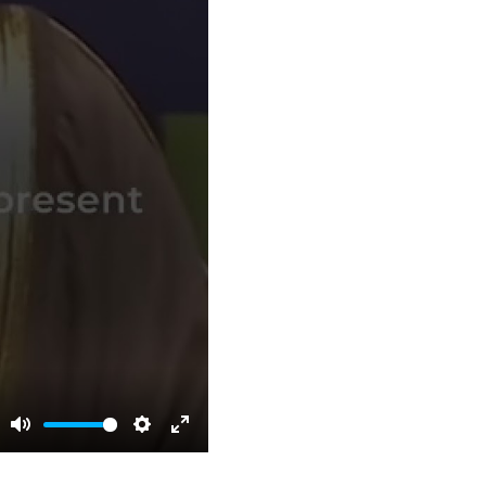
Mute
Settings
Enter
fullscreen