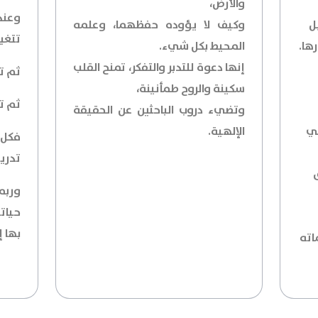
والأرض،
وعندم
ل
وكيف لا يؤوده حفظهما، وعلمه
تتغي
ها.
المحيط بكل شيء.
إنها دعوة للتدبر والتفكر، تمنح القلب
ثم تت
سكينة والروح طمأنينة،
ثم تت
وتضيء دروب الباحثين عن الحقيقة
مي
الإلهية.
فكل 
تدري
وربما
حيات
بها إ
اته