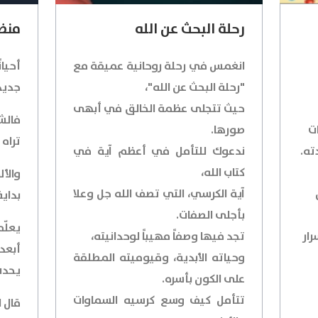
رحلة البحث عن الله
منظو
انغمس في رحلة روحانية عميقة مع
أحيان
"رحلة البحث عن الله"،
جديدة
حيث تتجلى عظمة الخالق في أبهى
فالش
ات
صورها.
تراه 
ته.
ندعوك للتأمل في أعظم آية في
كتاب الله،
والأل
آية الكرسي، التي تصف الله جل وعلا
بداية
بأجلى الصفات.
يعلّم
ار
تجد فيها وصفاً مهيباً لوحدانيته،
أبعد 
وحياته الأبدية، وقيوميته المطلقة
يحدث
على الكون بأسره.
تتأمل كيف وسع كرسيه السماوات
قال ال