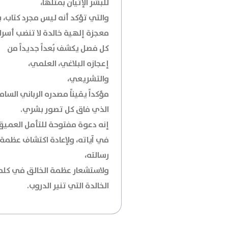
للبشر الإتيان بمثلها،
والتي تؤكد أنه ليس مجرد كتاب، ب
معجزة إلهية خالدة لا تنضب أسرار
كل فصل يكشف بُعداً جديداً من
إعجازه البلاغي، العلمي،
والتشريعي،
مؤكداً يقيناً مصدره الرباني السا
الذي فاق كل تصور بشري.
إنه دعوة مفتوحة للتأمل العميق
في آياته، ولإعادة اكتشاف عظمة
رسالته،
ولاستشعار عظمة الخالق في كلم
الخالدة التي تنير الدروب.