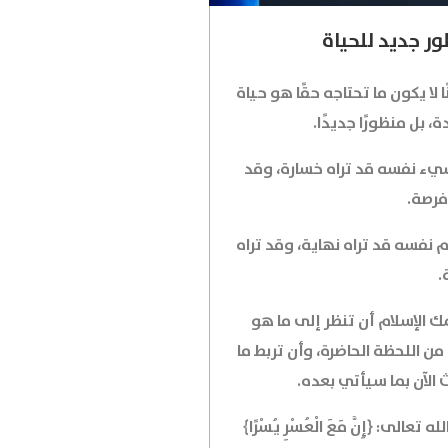
ر جديد للحياة
ًا لا يكون ما تحتاجه حقًا هو حياة
، بل منظورًا جديدًا.
يء نفسه قد تراه خسارة، وقد
فرصة.
م نفسه قد تراه نهاية، وقد تراه
.
ك الإسلام أن تنظر إلى ما هو
من اللحظة الحاضرة، وأن تربط ما
 الآن بما سيأتي بعده.
له تعالى: ﴿إِنَّ مَعَ الْعُسْرِ يُسْرًا﴾