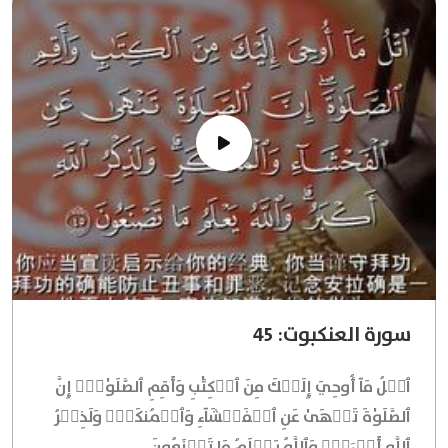
سورة العنكبوت: 45
ٱتۡلُ مَآ أُوحِيَ إِلَيۡكَ مِنَ ٱلۡكِتَٰبِ وَأَقِمِ ٱلصَّلَوٰةَۖ إِنَّ
ٱلصَّلَوٰةَ تَنۡهَىٰ عَنِ ٱلۡفَحۡشَآءِ وَٱلۡمُنكَرِۗ وَلَذِكۡرُ
ٱللَّهِ أَكۡبَرُۗ وَٱللَّهُ يَعۡلَمُ مَا تَصۡنَعُونَ