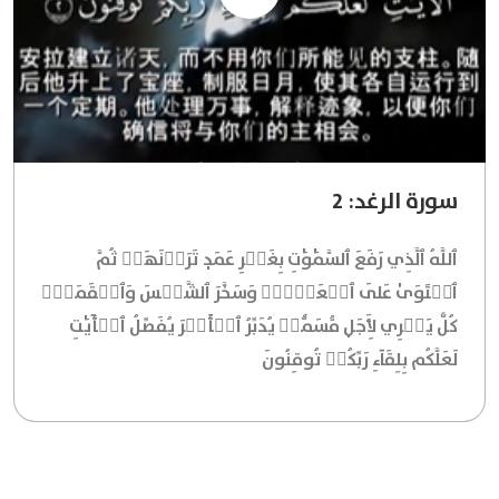
سورة الرغد: 2
ٱللَّهُ ٱلَّذِي رَفَعَ ٱلسَّمَٰوَٰتِ بِغَيۡرِ عَمَدٖ تَرَوۡنَهَاۖ ثُمَّ
ٱسۡتَوَىٰ عَلَى ٱلۡعَرۡشِۖ وَسَخَّرَ ٱلشَّمۡسَ وَٱلۡقَمَرَۖ
كُلّٞ يَجۡرِي لِأَجَلٖ مُّسَمّٗىۚ يُدَبِّرُ ٱلۡأَمۡرَ يُفَصِّلُ ٱلۡأٓيَٰتِ
لَعَلَّكُم بِلِقَآءِ رَبِّكُمۡ تُوقِنُونَ