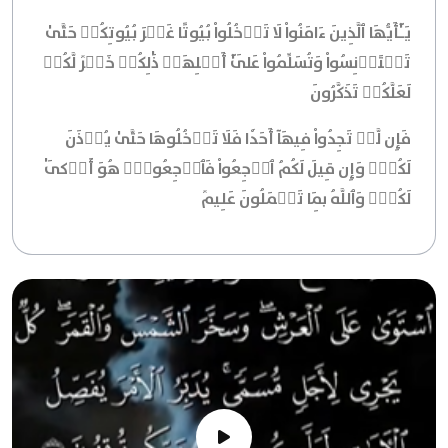
يَـٰٓأَيُّهَا ٱلَّذِينَ ءَامَنُواْ لَا تَدۡخُلُواْ بُيُوتًا غَيۡرَ بُيُوتِكُمۡ حَتَّىٰ
تَسۡتَأۡنِسُواْ وَتُسَلِّمُواْ عَلَىٰٓ أَهۡلِهَاۚ ذَٰلِكُمۡ خَيۡرٞ لَّكُمۡ
لَعَلَّكُمۡ تَذَكَّرُونَ
فَإِن لَّمۡ تَجِدُواْ فِيهَآ أَحَدٗا فَلَا تَدۡخُلُوهَا حَتَّىٰ يُؤۡذَنَ
لَكُمۡۖ وَإِن قِيلَ لَكُمُ ٱرۡجِعُواْ فَٱرۡجِعُواْۖ هُوَ أَزۡكَىٰ
لَكُمۡۚ وَٱللَّهُ بِمَا تَعۡمَلُونَ عَلِيمٞ