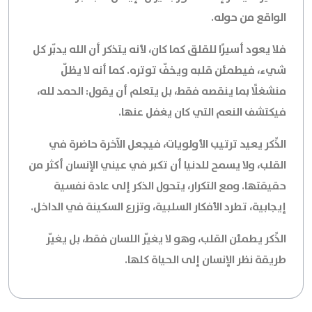
الواقع من حوله.
فلا يعود أسيرًا للقلق كما كان، لأنه يتذكر أن الله يدبّر كل
شيء، فيطمئن قلبه ويخفّ توتره. كما أنه لا يظلّ
منشغلًا بما ينقصه فقط، بل يتعلم أن يقول:
الحمد لله
،
فيكتشف النعم التي كان يغفل عنها.
الذِّكر يعيد ترتيب الأولويات، فيجعل الآخرة حاضرة في
القلب، ولا يسمح للدنيا أن تكبر في عيني الإنسان أكثر من
حقيقتها. ومع التكرار، يتحول الذكر إلى عادة نفسية
إيجابية، تطرد الأفكار السلبية، وتزرع السكينة في الداخل.
الذِّكر يطمئن القلب، وهو لا يغيّر اللسان فقط، بل يغيّر
طريقة نظر الإنسان إلى الحياة كلها.