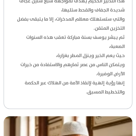
هذا التدبير الحكيم يهدف لمواجهة سبع سنين عجاف
شديدة الجفاف والقحط ستليها،
والتي ستستهلك معظم المدخرات، إلا ما يتبقى بفضل
التخزين المتقن.
ثم يبشر يوسف بسنة مباركة تعقب هذه السنوات
الصعبة،
حيث يعم الخير وينزل المطر بغزارة،
ويتمكن الناس من عصر ثمارهم والاستفادة من خيرات
الأرض الوفيرة.
إنها رؤية إلهية لإنقاذ الأمة من الهلاك عبر الحكمة
والتخطيط المسبق.