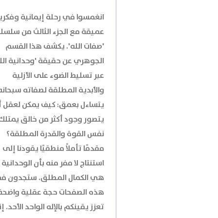
انغمسوا في رحلة إيمانية وفكري
عميقة مع الجزء الثالث من سلسل
'صفات الله'. يكشف هذا القسم
الجوهري عن حقيقة 'وحدانية الل
عبر تسليط الضوء على الأزلية
والأبدية المطلقة لصفاته سبحانه
يتساءل بعمق: كيف يمكن لعقل أ
يتصور وجود أكثر من خالق يمتلك
نفس القوة والقدرة المطلقة؟
مقدمًا تأملاً منطقيًا يقودنا إلى
استنتاج لا مفر منه بأن الوحدانية
هي الكمال المطلق. ستجدون ف
هذه الصفحات حجة عقلية واضحة
تعزز يقينكم بالإله الواحد الأحد. إن