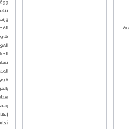
ووقود
تنظم
ورسا
هية
الفحش
هي م
العو
الحيا
تساه
المس
قيم 
بالم
هداي
وسعا
إنها 
يُحا