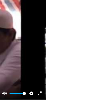
Mute
Settings
Enter
fullscreen