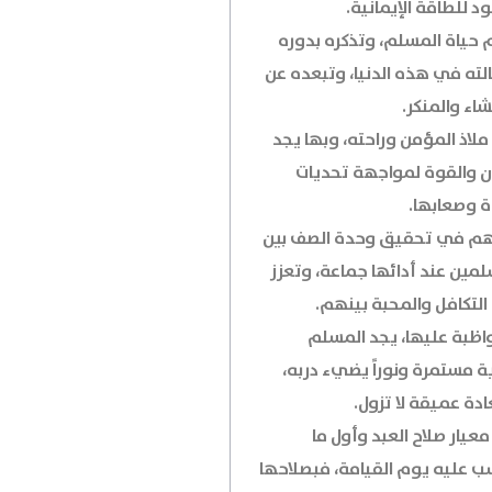
 للطاقة الإيمانية.
 حياة المسلم، وتذكره بدوره
لته في هذه الدنيا، وتبعده عن
اء والمنكر.
لاذ المؤمن وراحته، وبها يجد
ن والقوة لمواجهة تحديات
ة وصعابها.
م في تحقيق وحدة الصف بين
لمين عند أدائها جماعة، وتعزز
التكافل والمحبة بينهم.
واظبة عليها، يجد المسلم
ة مستمرة ونوراً يضيء دربه،
دة عميقة لا تزول.
معيار صلاح العبد وأول ما
سب عليه يوم القيامة، فبصلاحها