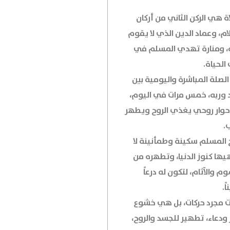
ة هي الركن الثاني من أركان
ام، وعماد الدين الذي لا يقوم
به، ومنارة تهدي المسلم في
الحياة.
الصلة المباشرة واليومية بين
د وربه، خمس مرات في اليوم،
وار روحي يغذي الروح ويطهر
.
 المسلم سكينة وطمأنينة لا
يها كنوز الدنيا، وتطهره من
م والآثام، لتكون له درعاً
ً.
 مجرد حركات، بل هي خشوع
ودعاء، تطهير للجسد والروح،