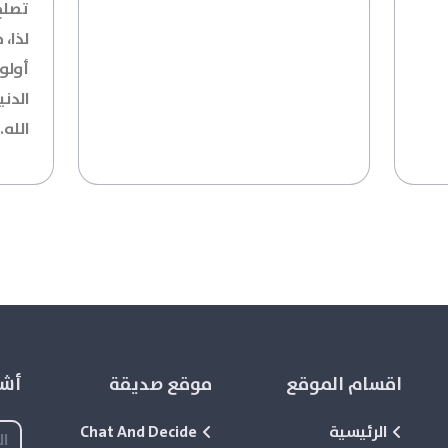
تصلح 
لذا،
أولو
الدني
الله.
اقسام الموقع
موقع صديقة
أشع
الرئيسية
Chat And Decide