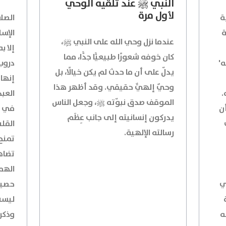
النبي ﷺ عند تلقيه الوحي
لأول مرة
ة
الصلا
ة
الإسل
عندما نزل وحي الله على النبي ﷺ،
إلا 
كان خوفه شعورًا طبيعيًّا جدًّا، مما
ه'
دروب 
يدلّ على أن ما حدث لم يكن خيالًا، بل
إنها 
وحيٌ إلهيٌّ حقيقي. وقد أظهر هذا
.
العب
الموقف صدق نبوّته ﷺ، وجعل الناس
ن
في ح
يدركون إنسانيته إلى جانب عِظَم
القلب
رسالته الإلهية.
تمنح
تضاه
الهمو
ي
حصينا
ليست
ه
وذكر 