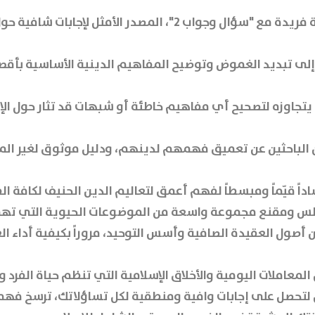
انغمس في رحلة معرفية فريدة مع "سؤال وجواب 2"، المصدر الأمثل ل
إلى تبديد الغموض وتوضيح المفاهيم الدينية الأساسية بأق
 يتجاوزه لتصحيح أي مفاهيم خاطئة أو شبهات قد تثار حول الإ
الباحثين عن تعميق فهمهم لدينهم، ودليل موثوق لغير الم
سلس ومقنع مجموعة واسعة من الموضوعات الحيوية التي ته
أصول العقيدة الصافية وأسس التوحيد، مروراً بكيفية أداء ال
معاملات اليومية والأخلاق الإسلامية التي تنظم حياة الفرد و
لتحصل على إجابات وافية ومنطقية لكل تساؤلاتك، ترسخ فهمك