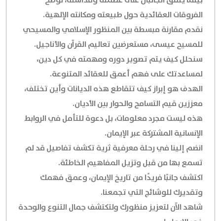
بينما يتفق الجانبان على عظمته وقداسته، نوضح
الفروقات العقائدية حول طبيعته ومكانته الإلهية.
نقدم مقارنة مبسطة بين المنظور الإسلامي والمسيحي
للمسيح عيسى، مستعرضين تعاليم القرآن والأناجيل.
سنحلل كيف يتم تصوير دوره ومهمته في كل دين،
لمساعدتك على فهم أعمق للعقائد المتنوعة.
الهدف هو إبراز كيف تتقاطع هذه الديانات وأين تختلف،
معززين قيم التسامح والحوار بين الأديان.
هذه ليست مجرد معلومات، بل دعوة للتأمل في الروابط
الإنسانية المشتركة عبر الإيمان.
انضم إلينا في رحلة معرفية ثرية تكشف تفاصيل قد لم
تسمع بها من قبل وتزيل المفاهيم الخاطئة.
اكتشف جانبًا فريدًا من تاريخ الإيمان، وعمق فهمك
وتقديرك للوشائج التي تجمعنا.
شاهد الآن لتعزيز منظورك ولتكتشف جمال التنوع والوحدة