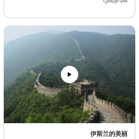
في الإيمان!
伊斯兰的美丽