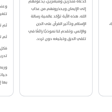
كدعاة منذرين ومبشرين، يدعونهم
وعندم
إلى الإيمان ويحذرونهم من عذاب
تتغي
الله. هذه الآية تؤكد عالمية رسالة
،
الإسلام وتأثير القرآن على الجن
ثم تت
والإنس، وتقدم لنا نموذجًا رائعًا في
ثم تت
تلقي الحق وتبليغه دون تردد.
فكل 
تدري
وربما
حيات
بها إ