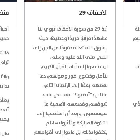
الأحقاف 29
منظو
لة
آية 29 من سورة الأحقاف تروي لنا
أحيان
ظيم
مشهدًا قرآنيًا فريدًا وعظيمًا، حيث
جديدة
يسوق الله تعالى فوجًا من الجن إلى
فالش
النبي صلى الله عليه وسلم،
تراه 
ا.
ليستمعوا إلى آيات القرآن الكريم
بتأمل وخشوع. فور وصولهم، دعا
والأل
بعضهم بعضًا إلى الإنصات التام،
بداية
قائلين: "أنصتوا!"، مما يدل على
يعلّم
ذّي
شوقهم وفهمهم لأهمية ما
أبعد 
سيسمعون. وبعد أن استمعوا إلى
يحدث
التلاوة المباركة وتأثروا بها، لم
يكتفوا بذلك، بل عادوا إلى أقوامهم
قال ال