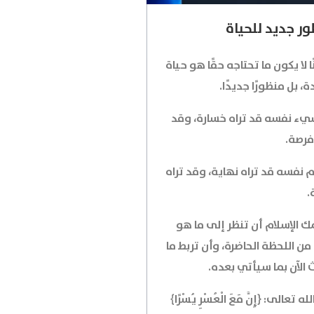
ر جديد للحياة
ًا لا يكون ما تحتاجه حقًا هو حياة
، بل منظورًا جديدًا.
يء نفسه قد تراه خسارة، وقد
فرصة.
م نفسه قد تراه نهاية، وقد تراه
.
ك الإسلام أن تنظر إلى ما هو
من اللحظة الحاضرة، وأن تربط ما
 الآن بما سيأتي بعده.
له تعالى: ﴿إِنَّ مَعَ الْعُسْرِ يُسْرًا﴾