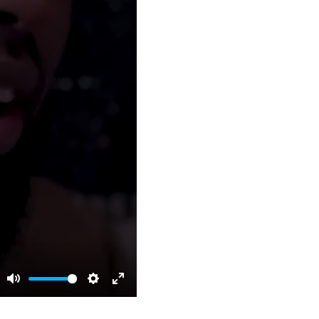
Mute
Settings
Enter
fullscreen