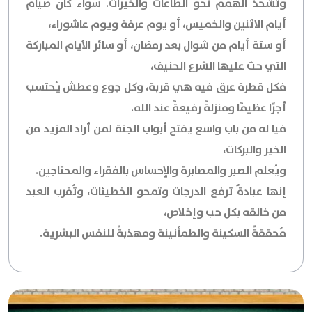
وتُشحذ الهمم نحو الطاعات والخيرات. سواء كان صيام
أيام الاثنين والخميس، أو يوم عرفة ويوم عاشوراء،
أو ستة أيام من شوال بعد رمضان، أو سائر الأيام المباركة
التي حث عليها الشرع الحنيف،
فكل قطرة عرق فيه هي قربة، وكل جوع وعطش يُحتسب
أجرًا عظيمًا ومنزلةً رفيعةً عند الله.
فيا له من باب واسع يفتح أبواب الجنة لمن أراد المزيد من
الخير والبركات،
ويُعلم الصبر والمصابرة والإحساس بالفقراء والمحتاجين.
إنها عبادةٌ ترفع الدرجات وتمحو الخطيئات، وتُقرب العبد
من خالقه بكل حب وإخلاص،
مُحققةً السكينة والطمأنينة ومهذبةً للنفس البشرية.