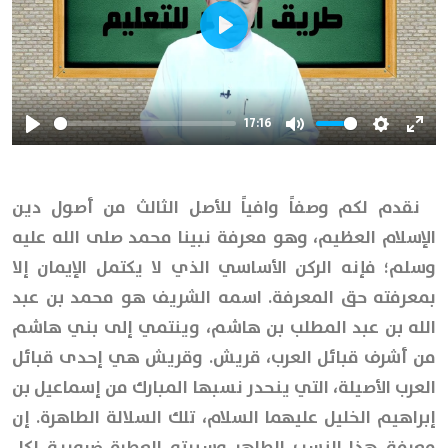
Play
17:16
Play
Mute
Settings
Ente
full
نقدم لكم وصفاً وافياً للأصل الثالث من أصول دين
الإسلام العظيم، وهو معرفة نبينا محمد صلى الله عليه
وسلم؛ فإنه الركن الأساسي الذي لا يكتمل الإيمان إلا
بمعرفته حق المعرفة. اسمه الشريف هو محمد بن عبد
الله بن عبد المطلب بن هاشم، وينتمي إلى بني هاشم
من أشرف قبائل العرب، قريش. وقريش هي إحدى قبائل
العرب الأصيلة، التي ينحدر نسبها المبارك من إسماعيل بن
إبراهيم الخليل عليهما السلام، تلك السلالة الطاهرة. إن
معرفة هذا النسب الطاهر وسيرته العطرة ضرورية لكل