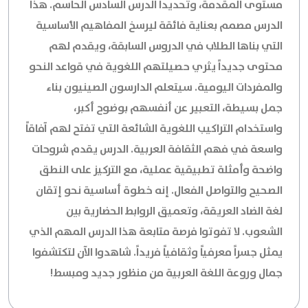
مستوى المقدمة
، وتحديداً
الدرس السادس
الحاسم. هذا
الدرس مصمم بعناية فائقة ليرسخ المفاهيم الأساسية
التي بناها الطلاب في الدروس السابقة، ويقدم لهم
محتوى جديداً يثري حصيلتهم اللغوية في قواعد النحو
والمفردات اليومية. سيتعلم الدارسون الصينيون بناء
جمل بسيطة، التعبير عن أنفسهم بوضوح أكبر،
واستخدام التراكيب اللغوية الشائعة التي تفتح لهم آفاقاً
واسعة في فهم الثقافة العربية. الدرس يقدم شروحات
واضحة وأمثلة تطبيقية عملية، مع التركيز على النطق
الصحيح والتواصل الفعال. إنه خطوة أساسية نحو إتقان
لغة الضاد العريقة، وتعميق الروابط الحضارية بين
الشعوب. لا تفوتوا فرصة متابعة هذا الدرس المهم الذي
يمثل جسراً معرفياً وثقافياً فريداً. شاهدوا الآن لتكتشفوا
جمال وروعة اللغة العربية من منظور جديد ومبسط!