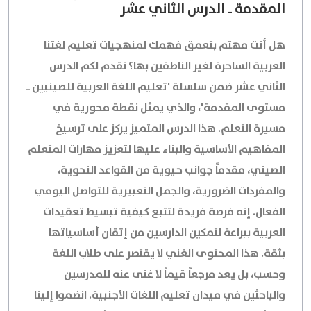
المقدمة ـ الدرس الثاني عشر
هل أنت مهتم بتعمق فهمك لمنهجيات تعليم لغتنا
العربية الساحرة لغير الناطقين بها؟ نقدم لكم الدرس
الثاني عشر ضمن سلسلة 'تعليم اللغة العربية للصينيين ـ
مستوى المقدمة'، والذي يمثل نقطة محورية في
مسيرة التعلم. هذا الدرس المتميز يركز على ترسيخ
المفاهيم الأساسية والبناء عليها لتعزيز مهارات المتعلم
الصيني، مقدماً جوانب حيوية من القواعد النحوية،
والمفردات الضرورية، والجمل التعبيرية للتواصل اليومي
الفعال. إنه فرصة فريدة لتتبع كيفية تبسيط تعقيدات
العربية ببراعة لتمكين الدارسين من إتقان أساسياتها
بثقة. هذا المحتوى الغني لا يقتصر على طلاب اللغة
وحسب، بل يعد مرجعاً قيماً لا غنى عنه للمدرسين
والباحثين في ميدان تعليم اللغات الأجنبية. انضموا إلينا