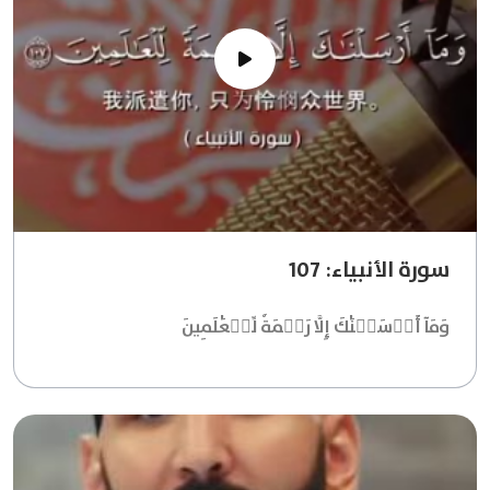
سورة الأنبياء: 107
وَمَآ أَرۡسَلۡنَٰكَ إِلَّا رَحۡمَةٗ لِّلۡعَٰلَمِينَ