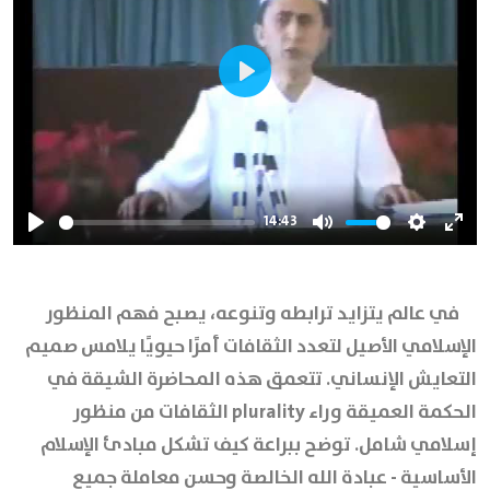
Play
14:43
Play
Mute
Settings
Ente
full
في عالم يتزايد ترابطه وتنوعه، يصبح فهم المنظور
الإسلامي الأصيل لتعدد الثقافات أمرًا حيويًا يلامس صميم
التعايش الإنساني. تتعمق هذه المحاضرة الشيقة في
الحكمة العميقة وراء plurality الثقافات من منظور
إسلامي شامل. توضح ببراعة كيف تشكل مبادئ الإسلام
الأساسية - عبادة الله الخالصة وحسن معاملة جميع