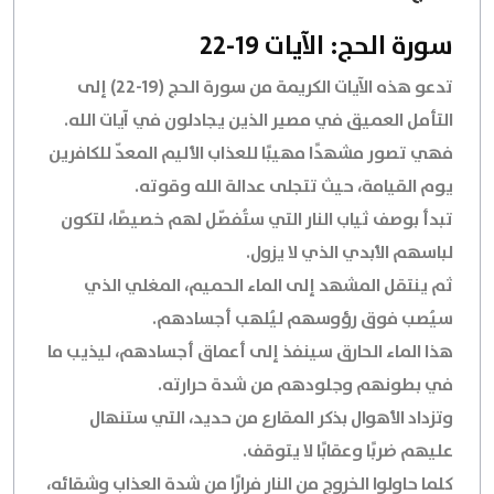
سورة الحج: الآيات 19-22
تدعو هذه الآيات الكريمة من سورة الحج (19-22) إلى
التأمل العميق في مصير الذين يجادلون في آيات الله.
فهي تصور مشهدًا مهيبًا للعذاب الأليم المعدّ للكافرين
يوم القيامة، حيث تتجلى عدالة الله وقوته.
تبدأ بوصف ثياب النار التي ستُفصّل لهم خصيصًا، لتكون
لباسهم الأبدي الذي لا يزول.
ثم ينتقل المشهد إلى الماء الحميم، المغلي الذي
سيُصب فوق رؤوسهم ليُلهب أجسادهم.
هذا الماء الحارق سينفذ إلى أعماق أجسادهم، ليذيب ما
في بطونهم وجلودهم من شدة حرارته.
وتزداد الأهوال بذكر المقارع من حديد، التي ستنهال
عليهم ضربًا وعقابًا لا يتوقف.
كلما حاولوا الخروج من النار فرارًا من شدة العذاب وشقائه،