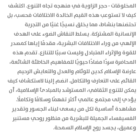
المخلوقات - حجر الزاوية في منهجه تجاه التنوع. اكتشف
كيف لا تستوعب هذه القيم الخالدة الاختلافات فحسب، بل
تحتضنها بنشاط، مما يخلق نسيجًا غنيًا من التجربة
الإنسانية المشتركة. يسلط النقاش الضوء على الهدف
الإلهي من وراء الاختلافات البشرية، مقدمًا إياها كمصدر
للقوة والإثراء المتبادل وليست سببًا للتنازع. تقدم هذه
المحاضرة سردًا مضادًا حيويًا للمفاهيم الخاطئة الشائعة،
عارضة الإسلام كدين للوئام والعدل والتعايش الرحيم
القائم على التعارف والتكامل. انضم إلينا لاستكشاف كيف
يمكن للتنوع الثقافي، المسترشد بالمبادئ الإسلامية، أن
يؤدي إلى مجتمع عالمي أكثر تفهمًا وسلامًا وتكاملًا.
مشاهدة أساسية لكل من يسعى لبناء الجسور وتقدير
الفسيفساء الجميلة للبشرية من منظور روحي مستنير
وعميق، يجسد روح الإسلام السمحة.