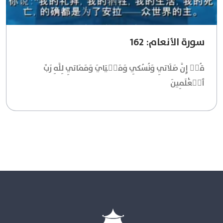
سورة الأنعام: 162
قُلۡ إِنَّ صَلَاتِي وَنُسُكِي وَمَحۡيَايَ وَمَمَاتِي لِلَّهِ رَبِّ
ٱلۡعَٰلَمِينَ