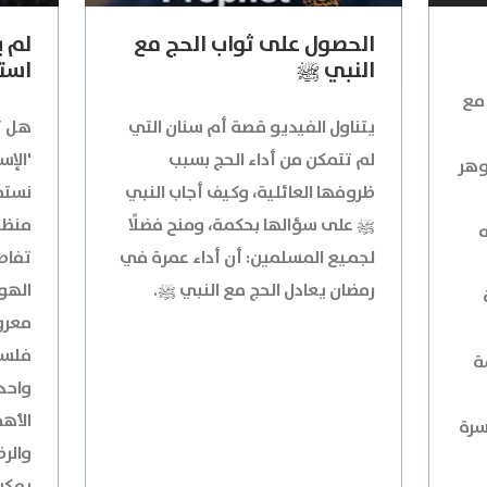
الحصول على ثواب الحج مع
لم ي
النبي ﷺ
استم
مع
يتناول الفيديو قصة أم سنان التي
هل ت
لم تتمكن من أداء الحج بسبب
'الإس
وهر
ظروفها العائلية، وكيف أجاب النبي
نستم
ﷺ على سؤالها بحكمة، ومنح فضلًا
منظو
لجميع المسلمين: أن أداء عمرة في
تفاص
رمضان يعادل الحج مع النبي ﷺ.
الهو
معروف
فلسف
ة
واحد:
الأه
سرة
والرض
يمكن