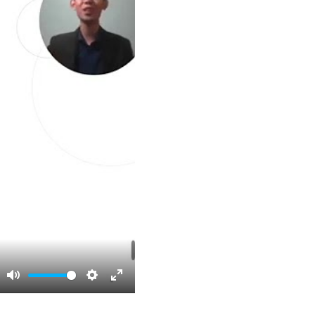
Mute
Settings
Enter
fullscreen