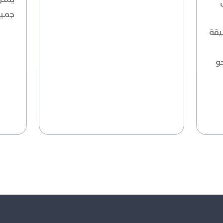
جميعً
يقة
حو