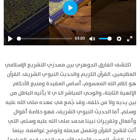
Play
03:03
Play
Mute
Settings
Ente
full
اكتشف الفارق الجوهري بين مصدرَي التشريع الإسلامي
العظيمين، القرآن الكريم والحديث النبوي الشريف. القرآن
هو كلام الله المعصوم، أساس العقيدة ومنبع الأحكام
الإلهية الثابتة، والوحي المباشر الذي لا يأتيه الباطل من
بين يديه ولا من خلفه، وقد جُمع في عهده صلى الله عليه
وسلم. أما الحديث النبوي الشريف، فهو خلاصة أقوال
وأفعال وتقريرات نبينا محمد صلى الله عليه وسلم، التي
أتت لتشرح القرآن وتفصل مجمله وتوضح غوامضه. بينما
يمثل القرآن المصدر الأصلي الأسمى الذي يقدم المبادئ