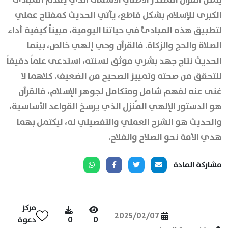
الكبرى للإسلام بشكل قاطع، يأتي الحديث كمفتاح عملي
لتطبيق هذه المبادئ في حياتنا اليومية، مبيناً كيفية أداء
الصلاة والحج والزكاة. فالقرآن وحي إلهي خالص، بينما
الحديث نتاج جهد بشري موثق لسنته، استدعى علماً دقيقاً
للتحقق من صحته وتمييز الصحيح من الضعيف. كلاهما لا
غنى عنه لفهم شامل ومتكامل لجوهر الإسلام، فالقرآن
هو الدستور الإلهي المُنزل الذي يرسخ القواعد الأساسية،
والحديث هو الشرح العملي والتفصيلي له، ليكتمل بهما
هدي الأمة نحو الصلاح والفلاح.
مشاركة المادة
مركز
2025/02/07
0
0
دعوة