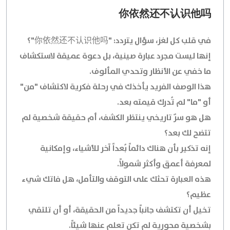
你依然还不认识他吗
في قلب كل لغز، سؤال يتردد:
"你依然还不认识他吗"
؟
إنها ليست مجرد عبارة صينية، بل دعوة عميقة لاستكشاف
ما خفي عن الأنظار وتحدي المألوف.
هذا الوصف الفريد يأخذك في رحلة فكرية لاكتشاف "من"
أو "ما" لم تُدرك قيمته بعد.
هل هو سرٌ تاريخي ينتظر الكشف، أم حقيقة شخصية لم
تتضح لك بعد؟
إنه تذكير بأن هناك دائماً بُعداً آخر للأشياء، وإمكانية
لمعرفة أعمق وأكثر شمولاً.
هذه العبارة تحثك على التوقف والتأمل، هل فاتك شيء
عظيم؟
تخيل أن تكتشف جانباً جديداً من الحقيقة، أو أن تلتقي
بشخصية محورية لم تكن تعلم عنها شيئاً.