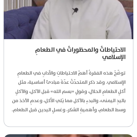
الاحتياطاتُ والمحظوراتُ في الطعامِ
الإسلامي
توضّحُ هذه الفقرةُ أهمَّ الاحتياطاتِ والآدابِ في الطعامِ
الإسلامي. وقد ذكر المتحدّثُ عدّةَ مبادئ أساسية، مثل
أكلِ الطعامِ الحلال، وقولِ «بسم الله» قبل الأكل، والأكلِ
باليدِ اليمنى، والبدءِ بالأكل مما يَلي الآكل، وعدمِ الأخذ من
وسط الطعام، وأهميةِ الشكر، وغسلِ اليدين قبل الطعام.