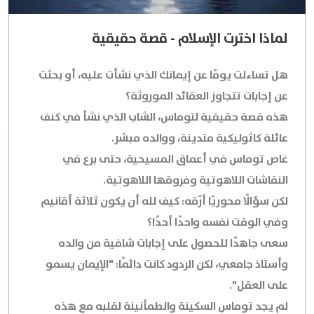
لماذا اخترت الإسلام - قصة حقيقية
هل تساءلت يومًا عن إيمانك الذي نشأت عليه، أو بحثت
عن إجابات تتجاوز العقائد الموروثة؟
هذه قصة حقيقية لتوماس، الشاب الذي نشأ في كنف
عائلة كاثوليكية متدينة، ووالده مبشر.
غاص توماس في أعماق المسيحية، حتى برع في
النقاشات اللاهوتية وفروقها اللاهوتية.
لكن سؤالًا محوريًا أرّقه: كيف لله أن يكون ثلاثة أقانيم
وفي الوقت نفسه واحدًا أحدًا؟
سعى جاهدًا للحصول على إجابات شافية من والده
وأستاذ جامعي، لكن الردود كانت دائمًا: "الإيمان يسمو
على العقل".
لم يجد توماس السكينة والطمأنينة لقلبه مع هذه