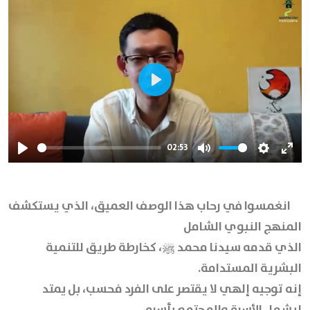
Play
02:53
Play
Mute
Settings
Ente
full
انغمسوا في رحاب هذا الوصف العميق، الذي يستكشف
المنهج النبوي الشامل
الذي قدمه سيدنا محمد ﷺ، كخارطة طريق للتنمية
البشرية المستدامة.
إنه توجيه إلهي لا يقتصر على الفرد فحسب، بل يمتد
ليشمل الأسرة والمجتمع بأسره،