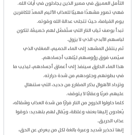
التأمل العميق في مصير الذين يجادلون في آيات الله.
فهي تصور مشهدًا مهيبًا للعذاب الأليم المعدّ للكافرين
يوم القيامة، حيث تتجلى عدالة الله وقوته.
تبدأ بوصف ثياب النار التي ستُفصّل لهم خصيصًا، لتكون
لباسهم الأبدي الذي لا يزول.
ثم ينتقل المشهد إلى الماء الحميم، المغلي الذي
سيُصب فوق رؤوسهم ليُلهب أجسادهم.
هذا الماء الحارق سينفذ إلى أعماق أجسادهم، ليذيب ما
في بطونهم وجلودهم من شدة حرارته.
وتزداد الأهوال بذكر المقارع من حديد، التي ستنهال
عليهم ضربًا وعقابًا لا يتوقف.
كلما حاولوا الخروج من النار فرارًا من شدة العذاب وشقائه،
يُعادون إليها بعنف وغلظة، ويُقال لهم بتهديد: ذوقوا
عذاب الحريق.
إنها تحذير شديد وعبرة بالغة لكل من يعرض عن الحق،