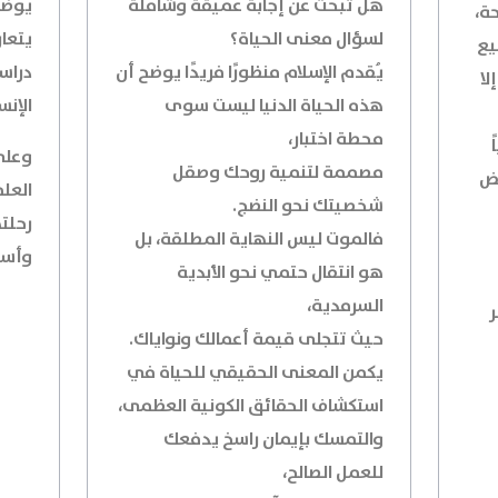
هل تبحث عن إجابة عميقة وشاملة
يوضح 
ة،
لسؤال معنى الحياة؟
يتعار
يع
يُقدم الإسلام منظورًا فريدًا يوضح أن
دراس
لا
هذه الحياة الدنيا ليست سوى
الإنس
محطة اختبار،
وعلى 
مصممة لتنمية روحك وصقل
فض
العلم
شخصيتك نحو النضج.
رحلت
فالموت ليس النهاية المطلقة، بل
وأسرا
هو انتقال حتمي نحو الأبدية
السرمدية،
ر
حيث تتجلى قيمة أعمالك ونواياك.
يكمن المعنى الحقيقي للحياة في
استكشاف الحقائق الكونية العظمى،
والتمسك بإيمان راسخ يدفعك
للعمل الصالح،