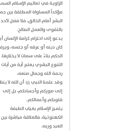
الزاوية في تعاليم الإسلام السمح
مؤكداً المساواة المطلقة بين جم
البشر أمام الخالق، فلا فضل لأحد إ
بالتقوى والعمل الصالح.
يدعو إلى احترام كرامة الإنسان أياً
كان دينه أو عرقه أو جنسه، وير
الحكم بناءً على سمات لا يختارها.
التنوع البشري يعتبر آية من آيات
رحمة الله وجمال صنعه،
وقد علمنا النبي ﷺ أن الله لا ينظ
إلى صوركم وأجسادكم، بل إلى
قلوبكم وأعمالكم.
يتميز الإسلام بغياب الطبقة
الكهنوتية، فالعلاقة مباشرة بين
العبد وربه،