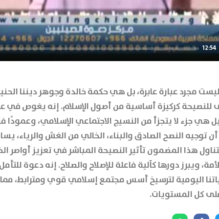
12:54
ليست مجرد عبارة عابرة، بل هي حكمة خالدة وجوهر ديننا ال
ى للنصيحة كركيزة أساسية من أصول الإسلام. إنه يغوص في 
 هي جزء لا يتجزأ من النسيج الاجتماعي الإسلامي، وعمودًا فقر
توجيه النصح الصادق والبناء، الخالي من الغش والرياء، يس
اول هذا المضمون تأثير النصيحة المباشر في تعزيز أواصر الخ
الأمة، ويبرز دورها كآلية فاعلة للإصلاح والصلاح. إنه دعوة للت
نا اليومية لترسيخ أسس مجتمع إسلامي قوي ومترابط، مما يجعل
 على كل المستويات.