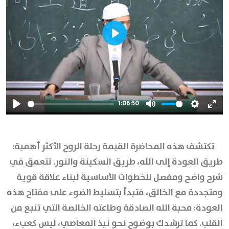
Play
1:06:50
Play
Mute
Settings
Ente
full
تكتشف هذه المحاضرة القيمة رحلة الروح الأكثر أهمية:
طريق العودة إلى الله، طريق السكينة والنور. تتعمق في
شرح واضح ومفصل للخطوات الأساسية لبناء علاقة قوية
ومتجددة مع الخالق، فتبدأ بتسليط الضوء على مفتاح هذه
العودة: محبة الله الصادقة وطاعته الخالصة التي تنبع من
القلب. كما ترشدك بوضوح نحو نبذ المعاصي، ليس كعبء،