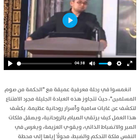
Play
04:38
Play
Mute
Settings
Ente
full
انغمسوا في رحلة معرفية عميقة مع "الحكمة من صوم
المسلمين"، حيث تتجاوز هذه العبادة الجليلة مجرد الامتناع
لتكشف عن غايات سامية وأسرار روحانية عظيمة. يكشف
هذا العمل كيف يرتقي الصيام بالروحانية، ويصقل ملكات
الصبر والانضباط الذاتي، ويقوي العزيمة، ويغرس في
النفس ملكة التحكم والضبط، محولًا إياها إلى محطة