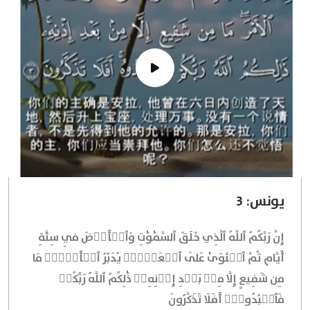
يونس: 3
إِنَّ رَبَّكُمُ ٱللَّهُ ٱلَّذِي خَلَقَ ٱلسَّمَٰوَٰتِ وَٱلۡأَرۡضَ فِي سِتَّةِ
أَيَّامٖ ثُمَّ ٱسۡتَوَىٰ عَلَى ٱلۡعَرۡشِۖ يُدَبِّرُ ٱلۡأَمۡرَۖ مَا
مِن شَفِيعٍ إِلَّا مِنۢ بَعۡدِ إِذۡنِهِۦۚ ذَٰلِكُمُ ٱللَّهُ رَبُّكُمۡ
فَٱعۡبُدُوهُۚ أَفَلَا تَذَكَّرُونَ