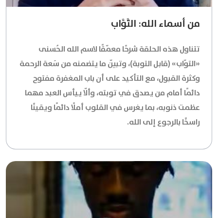
من أسماء الله: التَّوَّاب
تتناول هذه الحلقة شرحًا معمّقًا لاسم الله الحُسنى
«التوّاب»
(قابل التوبة)، وتبيّن ما يتضمنه من سَعة الرحمة
وكثرة القبول، مع التأكيد على أن باب المغفرة مفتوح
دائمًا أمام من يصدق في توبته، وألّا ييأس العبد مهما
عظمت ذنوبه، بما يغرس في القلوب أملًا دائمًا ويقينًا
راسخًا بالرجوع إلى الله.