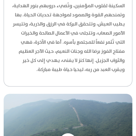
السكينة لقلوب المؤمنين، وتُضيء دروبهم بنور الهداية،
وتمنحهم القوة والصمود لمواجهة تحديات الحياة. بها
يطيب العيش، وتتحقق البركة في الرزق والذرية، وتتيسر
الأمور الصعاب، وتتجلى في الأعمال الصالحة والخيرات
التي تُثمر نفعاً للمجتمع بأسره. أما في الآخرة، فهي
مفتاح الفوز برضا الله وجنات النعيم، حيث الأجر العظيم
والثواب الجزيل. إنها كنز لا يفنى، يهدي إلى كل خير
ويقرب العبد من ربه، ليحيا حياة طيبة مباركة.