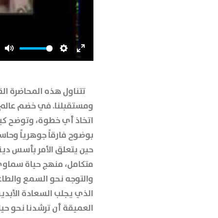
Mute
Settings
Enter
fullscreen
تتناول هذه المحاضرة الق
ومستقبلنا. في خضم عالم ي
اتخاذ أي خطوة، وتوضح كيف
بوضوح فارقاً جوهرياً وحاسما
حين يتعلق الأمر بأسس دينن
متكامل، منهج حياة سماوي 
والتوجه نحو السمع والطاعة ل
الذي يجلب السعادة الأبدية
العميقة أن ترشدنا نحو حياة 