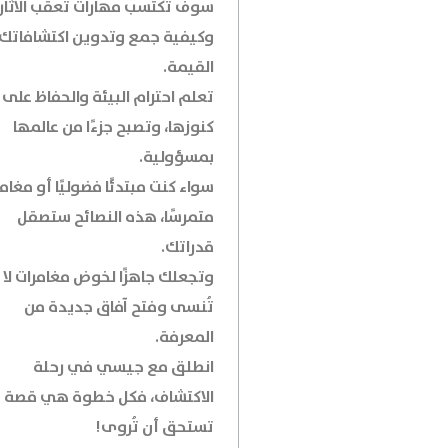
سوف تكتسب مهارات تعقب الآثار،
وكيفية جمع وتدوين اكتشافاتك
القيمة.
تعلم احترام البيئة والحفاظ على
كنوزها، وتصبح جزءًا من عالمها
بمسؤولية.
سواء كنت مبتدئًا فضوليًا أو مغامرً
متمرسًا، هذه النصائح ستصقل
قدراتك.
وتجعلك جاهزًا لخوض مغامرات لا
تُنسى وفتح آفاق جديدة من
المعرفة.
انطلق مع جيسي في رحلة
الاكتشاف، فكل خطوة هي قصة
تستحق أن تُروى!