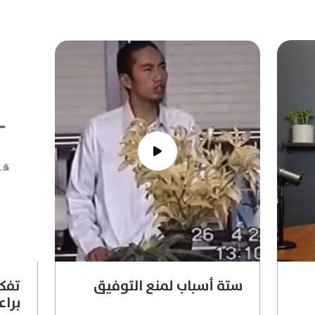
ستة أسباب لمنع التوفيق
تفكي
براع