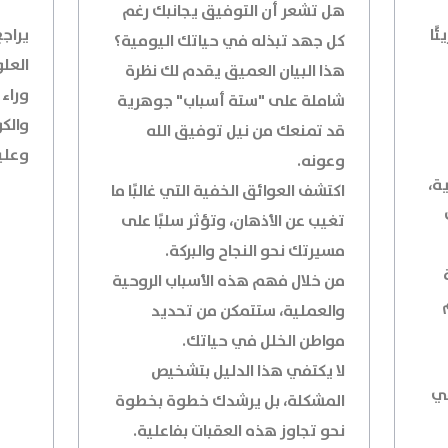
هل تشعر أن التوفيق يجانبك رغم
ًا
يراجع
كل جهد تبذله في حياتك اليومية؟
العلو
هذا البيان العميق يقدم لك نظرة
وراء
شاملة على "ستة أسباب" جوهرية
والك
قد تمنعك من نيل توفيق الله
وعلي
وعونه.
ة،
اكتشف العوائق الخفية التي غالبًا ما
تغيب عن الأذهان، وتؤثر سلبًا على
مسيرتك نحو النجاح والبركة.
من خلال فهم هذه الأسباب الروحية
والعملية، ستتمكن من تحديد
مواطن الخلل في حياتك.
لا يكتفي هذا الدليل بتشخيص
في
المشكلة، بل يرشدك خطوة بخطوة
نحو تجاوز هذه العقبات بفاعلية.