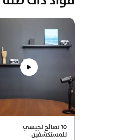
مواد ذات صلة
10 نصائح لجيسي
للمستكشفين