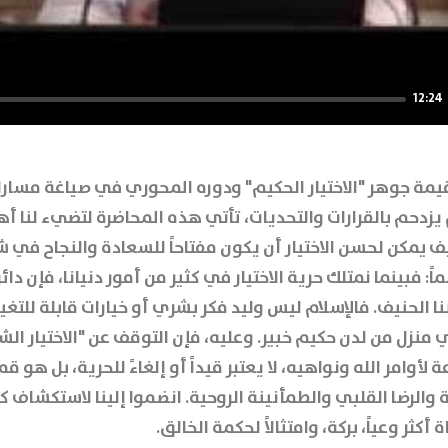
12:24
يمة جوهر "الاختيار الحكيم" ودوره المحوري في صياغة مسارات
زدحم بالقرارات والتحديات، تأتي هذه المحاضرة لتضيء لنا أه
 يمكن لحسن الاختيار أن يكون مفتاحاً للسعادة والنجاح في ش
ً: فبينما نمتلك حرية الاختيار في كثير من أمور دنيانا، فإن دائرة
ا الحنيف. فالإسلام ليس وليد فكر بشري أو خيارات قابلة للتغ
منزل من لدن حكيم خبير. وعليه، فإن التوقف عن "الاختيار 
أوامر الله ونواهيه، لا يعتبر قيداً أو إلغاءً للحرية، بل هو قم
 والرضا القلبي والطمأنينة الروحية. انضموا إلينا لاستكشاف 
أكثر وعياً، بركة، وامتثالاً لحكمة الخالق.