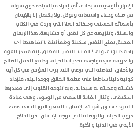
الإقرار بألوهيته سبحانه، أي إفراده بالعبادة دون سواه
من صلاة ودعاء واستعانة وتوكل. ولا يكتمل إلا بالإيمان
بأسمائه الحسنى وصفاته العلا التي وردت في الكتاب
والسنة، وتنزيهه عن كل نقص أو مشابهة. هذا الإيمان
العميق يمنح النفس سكينة وطمأنينة لا تضاهيها أي
راحة دنيوية، ويملأ القلب باليقين المطلق. إنه مصدر القوة
والعزيمة في مواجهة تحديات الحياة، ودافع للعمل الصالح
والأخلاق الفاضلة التي ترضي الله. يرى المؤمن في كل آية
كونية دليلاً ساطعاً على عظمة الخالق ووحدانيته، فتزداد
خشيته ومحبته له سبحانه. وبه تتوجه القلوب إلى مصدرها
الحقيقي، وتنال الغاية الأسمى من الوجود، وهي عبادة
الله وحده دون شريك. الإيمان بالله هو النور الذي يضيء
دروب الحياة، والبوصلة التي توجه الإنسان نحو الفلاح
الأبدي في الدنيا والآخرة.