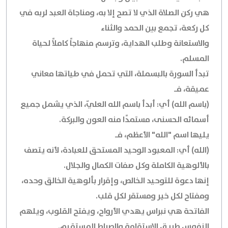
هي ركن الصلاة الذي لا تصح إلا به، ومناجاة العبد لربه في
كل ركعة، تجمع بين الحمد والثناء
والاستعانة وطلب الهداية، وترسم منهاجاً كاملاً لحياة
المسلم.
تبدأ السورة بالبسملة، التي تحمل في طياتها معاني
عميقة، فـ
(باسم الله) أي: أبدأ باسم الله العليّ، الذي يشمل جميع
أسمائه الحسنى، مستمدًا منه العون والبركة.
يليها اسم "الله" الأعظم، فـ
(الله) أي: المعبود الوحيد المستحق للعبادة، لأنه يتصف
بالألوهية الكاملة وكل صفات الكمال والجلال.
إنها دعوة للتوحيد الخالص، وإقرار بألوهية الخالق وحده،
ومفتاح لكل خير ومستقر لكل قلب.
الفاتحة هي نبراس يهدي الأرواح، ويفتح القلوب، ويلهم
النفوس طريق الاستقامة والصراط المستقيم.