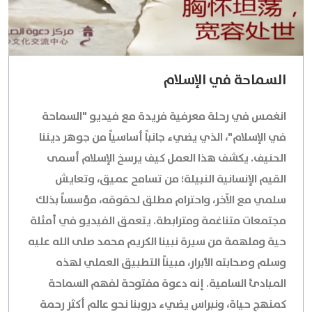
السماحة في الإسلام
انغمس في رحلة معرفية فريدة مع فيديو "السماحة
في الإسلام"، الذي يضيء جانباً أساسياً من جوهر ديننا
الحنيف. يكشف هذا العمل كيف يرسخ الإسلام أسمى
القيم الإنسانية النبيلة؛ من تسامح عميق، وتعايش
سلمي مع الآخر، واحترام مطلق لحقوقه، مؤسساً بذلك
مجتمعات متناغمة ومترابطة. يتعمق الفيديو في أمثلة
حية وملهمة من سيرة نبينا الكريم محمد صلى الله عليه
وسلم وصحابته الأبرار، مبيناً التطبيق العملي لهذه
المبادئ السامية. إنه دعوة مفتوحة لفهم السماحة
كمنهج حياة، ونبراس يضيء دروبنا نحو عالم أكثر رحمة