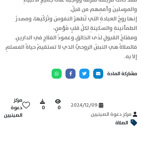
والمرسلينَ وأممِهم من قبلُ.
إنها روحُ العبادةِ التي تُطهرُ النفوسَ وتُزكِّيها، ومصدرُ
الطمأنينةِ والسكينةِ لكلِّ قلبٍ مُؤمنٍ،
ومفتاحُ القبولِ لدَى الخالقِ وعمودُ الفلاحِ في الدارينِ.
فالصلاةُ هي النبضُ الروحيُّ الذي لا تستقيمُ حياةُ المسلمِ
إلا به.
مشاركة المادة
مركز
2024/12/09
0
0
دعوة
مركز دعوة الصينيين
الصينيين
الصلاة