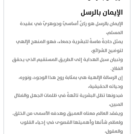
الإيمان بالرسل
الإيمان بالرسل هو ركنٌ أساسيٌ وجوهريٌ في عقيدة
المسلم،
يمثل حاجةً ماسةً للبشرية جمعاء، فهو المنهج الإلهي
لتوضيح الشرائع،
وتبيان سبل الهداية إلى الطريق المستقيم الذي يحقق
الفلاح.
إن الرسالة الإلهية هي بمثابة روح هذا الوجود، ونوره،
وحياته الحقيقية،
فبدونها تظل البشرية تائهةً في ظلمات الجهل والضلال
المبين،
ويفقد العالم معناه العميق وهدفه الأسمى من الخلق.
ولعظم شأنها وأهميتها القصوى في إحياء القلوب
والعقول،