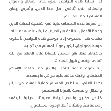
لذا، تُسلط هذه النواقض الضوء على الأفعال والأقوال
والعقائد التي تُناقض أصل هذا الدين، وتُعرض إيمان
المسلم للخطر الجسيم.
إن معرفة هذه المبطلات غاية في الأهمية لصيانة الدين
وحفظ الأعمال الصالحة من الضياع، وللبقاء على هدى الله.
يهدف هذا المحتوى إلى توضيح هذه النواقض بأسلوب
مبسط وموثوق، ليكون عونًا للمسلم في تجنبها.
فالابتعاد عنها هو السبيل للحفاظ على العهد مع الله
تعالى، وضمان قبول العبادات.
إنه دعوة صادقة للتفكر والتدبر في معنى الإسلام
الحقيقي، وكيف نحافظ عليه من كل ما يفسده.
بهذا العلم، يستطيع المسلم حماية نفسه من الزلل
والضلال، والتمسك بالصراط المستقيم.
فلنكن حذرين ولنسعَ لزيادة معرفتنا الدينية، ليبقى
إسلامنا نقيًا وثابتًا، يا أيها الإخوة المسلمون.