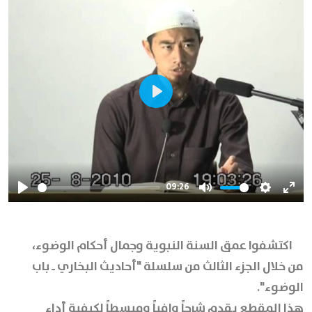
Play
09:26
Play
Mute
Settings
Ente
full
اكتشفوا عمق السنة النبوية وجمال أحكام الوضوء،
من خلال الجزء الثالث من سلسلة "أحاديث البخاري ـ باب
الوضوء".
هذا المقطع يقدم شرحاً وافياً ومبسطاً لكيفية أداء