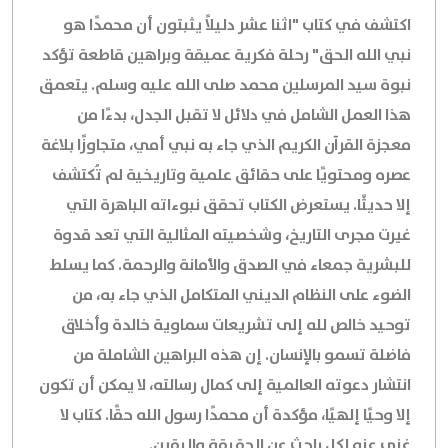
اكتشف في كتاب "اثنا عشر دليلاً يثبتون أن محمدًا هو
نبي الله الحق" رحلة فكرية عميقة وبراهين قاطعة تؤكد
نبوة سيد المرسلين محمد صلى الله عليه وسلم. يتعمق
هذا العمل الشامل في دلائل لا تقبل الجدل، بدءًا من
معجزة القرآن الكريم
الذي جاء به نبي أمي، متجاوزًا بلاغة
عصره ومحتويًا على حقائق علمية وتاريخية لم تُكتشف
إلا حديثًا. يستعرض الكتاب
تحقق نبوءاته
الباهرة التي
غيرت مجرى التاريخ، و
شخصيته المثالية
التي تعد قدوة
للبشرية جمعاء في الصدق والأمانة والرحمة. كما يسلط
الضوء على
النظام الديني المتكامل
الذي جاء به، من
توحيد خالص لله إلى تشريعات سماوية خالدة وأخلاق
فاضلة تسمو بالإنسان. إن هذه البراهين الشاملة من
انتشار دعوته العالمية إلى كمال رسالته، لا يمكن أن تكون
إلا وحيًا إلهيًا، مؤكدة أن محمدًا رسول الله حقًا. كتاب لا
غنى عنه لكل باحث عن الحقيقة واليقين.