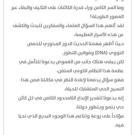
وما السر الكامن وراء قدرة الكائنات على التكيف والبقاء عبر
العصور الطويلة؟
لقد ألهم هذا السؤال العلماء والمفكرين للبحث والكشف
عن هذه الأسرار العظيمة،
حيث أظهر فهمنا الحديث الدور المحوري للحمض
النووي (DNA) وقوانين التطور.
لكن يبقى هناك جانب من الغموض يدعونا للتأمل في
عظمة هذا النظام الكوني المتقن،
فهو سؤال يدفعنا لإعادة النظر في مكانتنا ضمن هذا
النسيج الحي المتشابك للحياة.
إنه يدعونا لتقدير الإبداع اللامحدود الكامن في كل كائن
حي ينمو ويتطور حولنا،
مؤكداً على روعة وتناغم هذا الوجود البديع الذي نحيا
فيه.